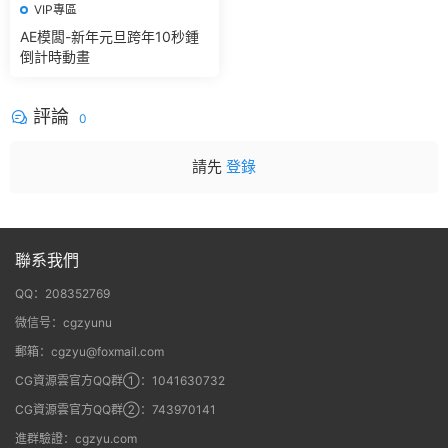
VIP專區
AE模闆-新年元旦跨年10秒鍾
倒計時動畫
評論
0
請先
登錄
聯系我們
QQ：208352769
微信号：cgzyunu
郵箱：cgzyu@foxmail.com
CG資源雲官方QQ群①：1041630732
CG資源雲官方QQ群②：743970141
進群驗證：cgzyu.com