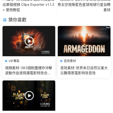
出單個視頻 Clips Exporter v1.1.2
育太空視角藍色星球地球行星自轉
+ 使用教程
素材
猜你喜歡
VIP專區
音效素材
視頻素材-383個粉塵爆炸沖擊
音效素材-世界末日自然災害大
波動作血液飛濺電影特效合成
災難場景電影特效音效
素材