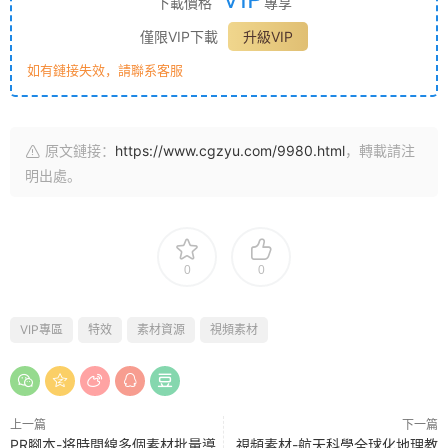
下載價格
專享
僅限VIP下載
升級VIP
如有鏈接失效，請聯系客服
原文鏈接：
https://www.cgzyu.com/9980.html
，轉載請注
明出處。
0
0
VIP專區
特效
素材資源
視頻素材
上一篇
下一篇
PR腳本-将時間線多個素材批量導
視頻素材-航天科學全球化地理教