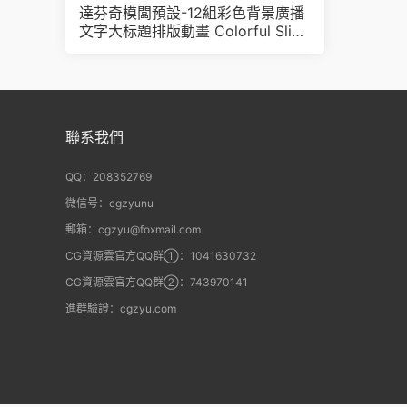
達芬奇模闆預設-12組彩色背景廣播
文字大标題排版動畫 Colorful Slide
s for DaVinci Resolve
聯系我們
QQ：208352769
微信号：cgzyunu
郵箱：cgzyu@foxmail.com
CG資源雲官方QQ群①：1041630732
CG資源雲官方QQ群②：743970141
進群驗證：cgzyu.com