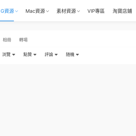
CG資源
Mac資源
素材資源
VIP專區
淘寶店鋪
相冊
轉場
浏覽
點贊
評論
随機