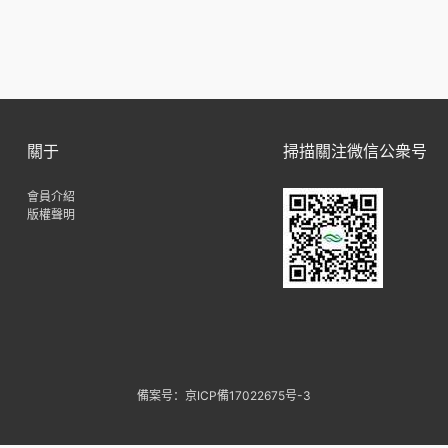
關于
掃描關注微信公衆号
會員介紹
版權聲明
備案号：京ICP備17022675号-3