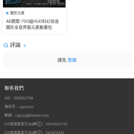
圖形元素
AE模闆-700組HUD科幻信息
圖形全息界面元素動畫包
評論
0
請先
登錄
聯系我們
QQ：208352769
微信号：cgzyunu
郵箱：cgzyu@foxmail.com
CG資源雲官方QQ群①：1041630732
CG資源雲官方QQ群②：743970141