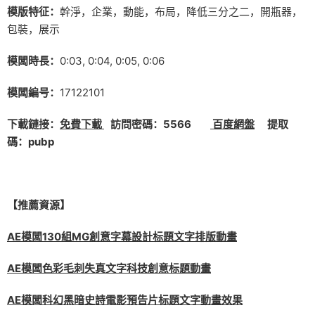
模版特征：
幹淨，企業，動能，布局，降低三分之二，開瓶器，
包裝，展示
模闆時長：
0:03, 0:04, 0:05, 0:06
模闆編号：
17122101
下載鏈接：
免費下載
訪問密碼：5566
百度網盤
提取
碼：pubp
【推薦資源】
AE模闆130組MG創意字幕設計标題文字排版動畫
AE模闆色彩毛刺失真文字科技創意标題動畫
AE模闆科幻黑暗史詩電影預告片标題文字動畫效果