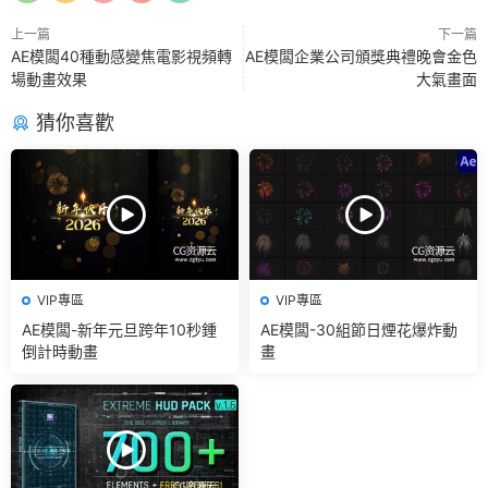
上一篇
下一篇
AE模闆40種動感變焦電影視頻轉
AE模闆企業公司頒獎典禮晚會金色
場動畫效果
大氣畫面
猜你喜歡
VIP專區
VIP專區
AE模闆-新年元旦跨年10秒鍾
AE模闆-30組節日煙花爆炸動
倒計時動畫
畫