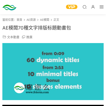
當前位置：
首頁
AE資源
AE模闆
正文
AE模闆70種文字排版标題動畫包
文本動畫
推廣