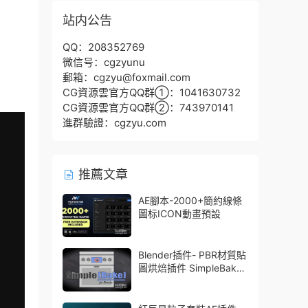
站内公告
QQ：208352769
微信号：cgzyunu
郵箱：cgzyu@foxmail.com
CG資源雲官方QQ群①：1041630732
CG資源雲官方QQ群②：743970141
進群驗證：cgzyu.com
推薦文章
AE腳本-2000+簡約線條
圖标ICON動畫預設
Blender插件- PBR材質貼
圖烘焙插件 SimpleBake
V2.7.5 – Simple Pbr And
Other Baking In Blender