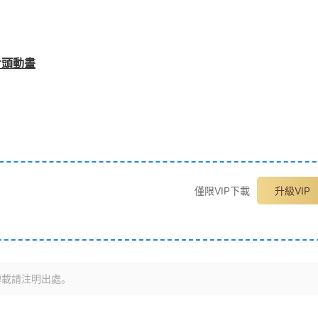
片頭動畫
僅限VIP下載
升級VIP
轉載請注明出處。