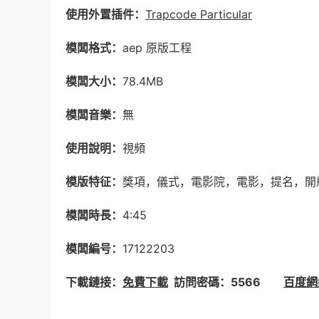
使用外置插件：
Trapcode Particular
模闆格式：
aep 原版工程
模闆大小：
78.4MB
模闆音樂：
無
使用說明：
視頻
模版特征：
獎項，儀式，電影院，電影，提名，開
模闆時長：
4:45
模闆編号：
17122203
下載鏈接：
免費下載
訪問密碼：5566
百度