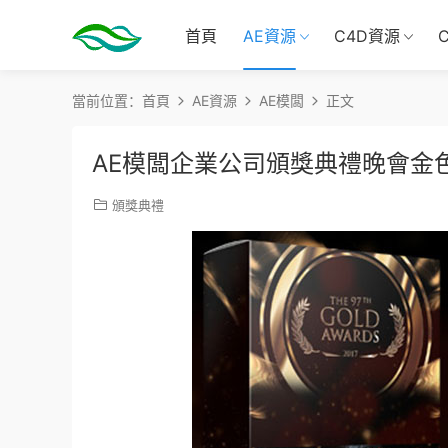
首頁
AE資源
C4D資源
當前位置：
首頁
AE資源
AE模闆
正文
AE模闆企業公司頒獎典禮晚會金
頒獎典禮