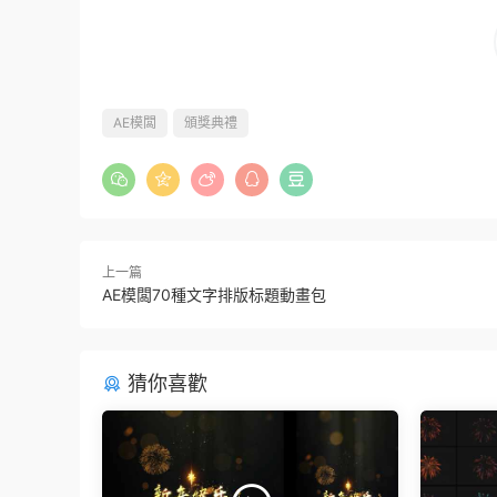
AE模闆
頒獎典禮
上一篇
AE模闆70種文字排版标題動畫包
猜你喜歡