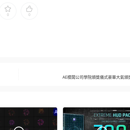
0
0
AE模闆公司學院頒獎儀式豪華大氣頒