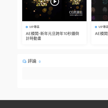
VIP專區
VIP專
AE模闆-新年元旦跨年10秒鍾倒
AE模
計時動畫
評論
0