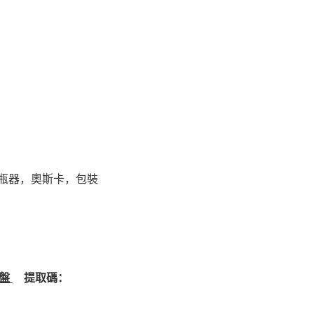
瓶器，奧斯卡，包裝
網盤
提取碼：