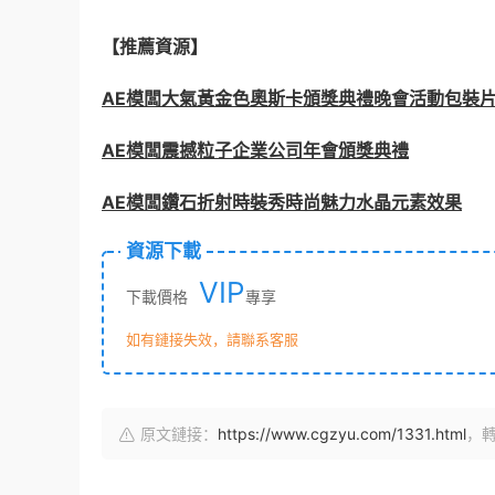
【推薦資源】
AE模闆大氣黃金色奧斯卡頒獎典禮晚會活動包裝
AE模闆震撼粒子企業公司年會頒獎典禮
AE模闆鑽石折射時裝秀時尚魅力水晶元素效果
資源下載
VIP
下載價格
專享
如有鏈接失效，請聯系客服
原文鏈接：
https://www.cgzyu.com/1331.html
，