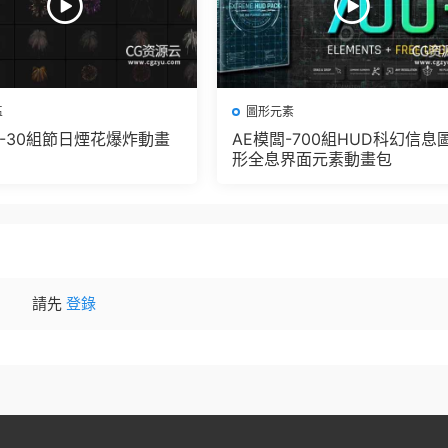
區
圖形元素
闆-30組節日煙花爆炸動畫
AE模闆-700組HUD科幻信息
形全息界面元素動畫包
請先
登錄