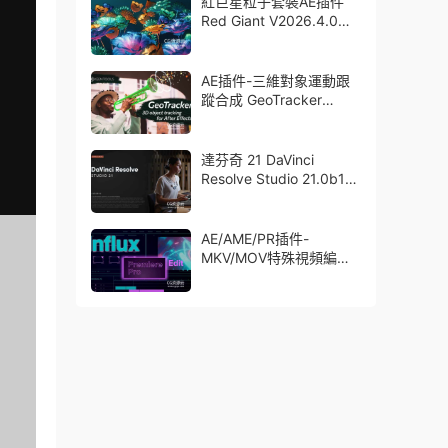
紅巨星粒子套裝AE插件
Red Giant V2026.4.0
Win 中文版/英文版 集成
了Trapcode + Magic
Bullet + VFX Suit
AE插件-三維對象運動跟
蹤合成 GeoTracker
2026.1.0 Win
達芬奇 21 DaVinci
Resolve Studio 21.0b1
測試版Win/Mac
AE/AME/PR插件-
MKV/MOV特殊視頻編碼
格式素材直接導入
Aescript Influx V1.6.1
Win/Mac