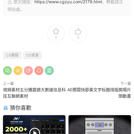
原文鏈接：
https://www.cgzyu.com/2179.html
，轉載請注
明出處。
0
0
CG教程
CG資源
上一篇
下一篇
視頻素材五分鍾震撼大數據信息科
AE模闆快節奏文字标題排版開場片
技互聯網素材
頭動畫
猜你喜歡