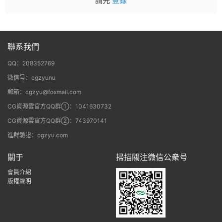
請先
登錄
聯系我們
QQ：208352769
微信号：cgzyunu
郵箱：cgzyu@foxmail.com
CG資源雲官方QQ群①：1041630732
CG資源雲官方QQ群②：743970141
進群驗證：cgzyu.com
關于
掃描關注微信公衆号
會員介紹
版權聲明