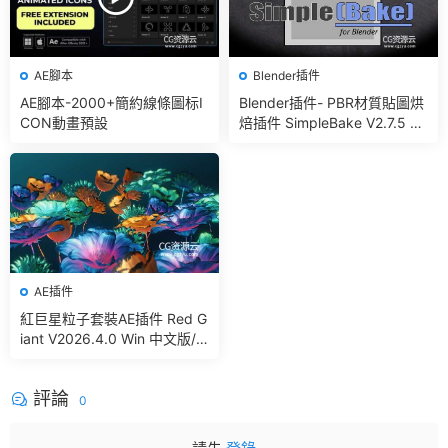
AE腳本
Blender插件
AE腳本-2000+簡約線條圖标I
Blender插件- PBR材質貼圖烘
CON動畫預設
焙插件 SimpleBake V2.7.5 –
Simple Pbr And Other Bakin
g In Blender
AE插件
紅巨星粒子套裝AE插件 Red G
iant V2026.4.0 Win 中文版/
英文版 集成了Trapcode + Ma
gic Bullet + VFX Suit
評論
0