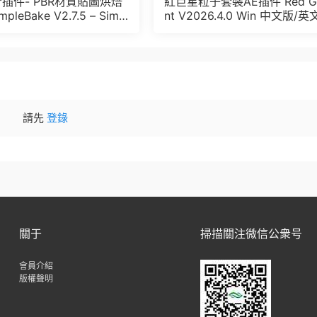
der插件- PBR材質貼圖烘焙
紅巨星粒子套裝AE插件 Red G
pleBake V2.7.5 – Simpl
nt V2026.4.0 Win 中文版/英
And Other Baking In Blen
版 集成了Trapcode + Magic 
let + VFX Suit
請先
登錄
關于
掃描關注微信公衆号
會員介紹
版權聲明