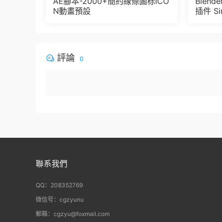
AE腳本-2000+簡約線條圖标ICO
Blen
N動畫預設
插件 Sim
e Pbr 
der
評論
0
聯系我們
QQ：208352769
微信号：cgzyunu
郵箱：cgzyu@foxmail.com