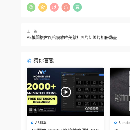
上一篇
AE模闆複古風格優雅唯美懸挂照片幻燈片相冊動畫
猜你喜歡
AE腳本
Blend