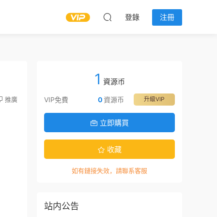
登錄
注冊
1
資源币
推廣
VIP免費
0
資源币
升級VIP
立即購買
收藏
如有鏈接失效，請聯系客服
站内公告