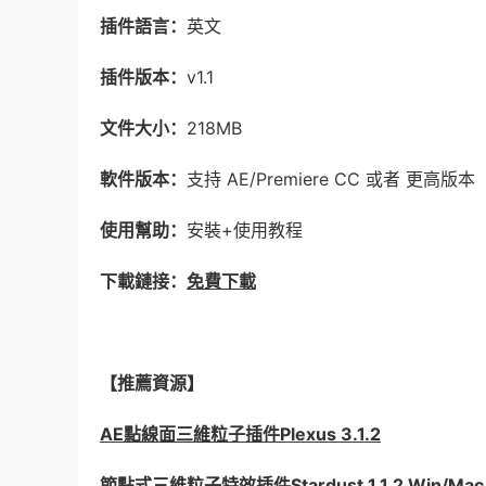
插件語言：
英文
插件版本：
v1.1
文件大小：
218MB
軟件版本：
支持 AE/Premiere CC 或者 更高版本
使用幫助：
安裝+使用教程
下載鏈接：
免費下載
【推薦資源】
AE點線面三維粒子插件Plexus 3.1.2
節點式三維粒子特效插件Stardust 1.1.2 Win/Mac