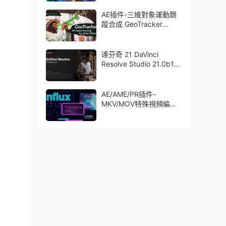
了Trapcode + Magic
Bullet + VFX Suit
AE插件-三維對象運動跟
蹤合成 GeoTracker
2026.1.0 Win
達芬奇 21 DaVinci
Resolve Studio 21.0b1
測試版Win/Mac
AE/AME/PR插件-
MKV/MOV特殊視頻編碼
格式素材直接導入
Aescript Influx V1.6.1
Win/Mac