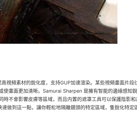
en插件能夠輕松提高視頻素材的銳化度，支持GUP加速渲染。某些視頻畫面片段
面更加清晰。Samurai Sharpen 是擁有智能的邊緣感知
同時不會影響皮膚等區域，而且内置的遮罩工具可以保護陰影和
rai 允許你快速做到這一點，讓你輕松地隔離鏡頭的特定區域，隻銳化特定