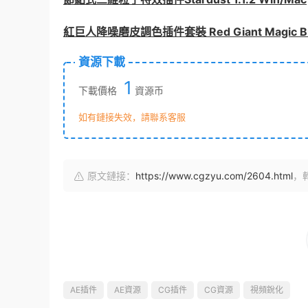
紅巨人降噪磨皮調色插件套裝 Red Giant Magic Bullet
資源下載
1
下載價格
資源币
如有鏈接失效，請聯系客服
原文鏈接：
https://www.cgzyu.com/2604.html
，
AE插件
AE資源
CG插件
CG資源
視頻銳化