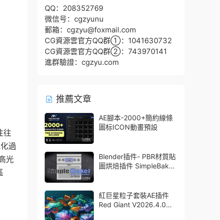
QQ：208352769
微信号：cgzyunu
郵箱：cgzyu@foxmail.com
CG資源雲官方QQ群①：1041630732
CG資源雲官方QQ群②：743970141
進群驗證：cgzyu.com
推薦文章
AE腳本-2000+簡約線條
圖标ICON動畫預設
往往
銳化過
Blender插件- PBR材質貼
高光
圖烘焙插件 SimpleBake
區
V2.7.5 – Simple Pbr And
Other Baking In Blender
紅巨星粒子套裝AE插件
Red Giant V2026.4.0
Win 中文版/英文版 集成