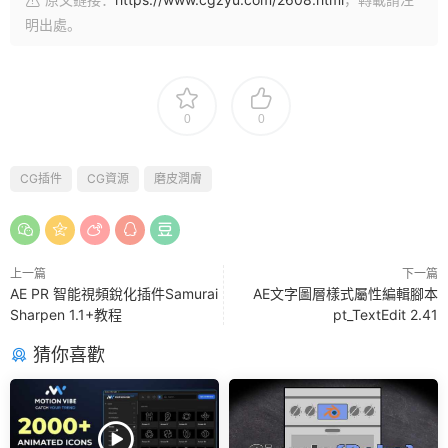
明出處。
0
0
CG插件
CG資源
磨皮潤膚
上一篇
下一篇
AE PR 智能視頻銳化插件Samurai
AE文字圖層樣式屬性編輯腳本
Sharpen 1.1+教程
pt_TextEdit 2.41
猜你喜歡