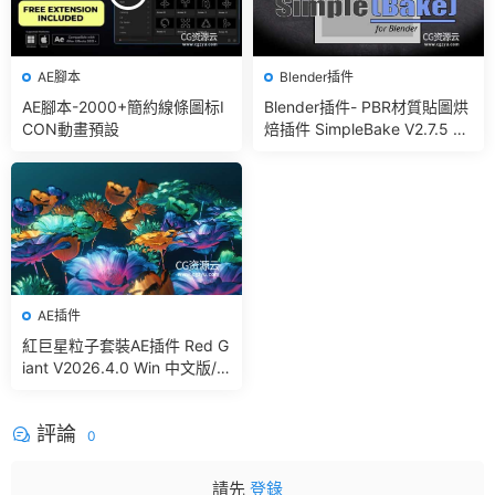
AE腳本
Blender插件
AE腳本-2000+簡約線條圖标I
Blender插件- PBR材質貼圖烘
CON動畫預設
焙插件 SimpleBake V2.7.5 –
Simple Pbr And Other Bakin
g In Blender
AE插件
紅巨星粒子套裝AE插件 Red G
iant V2026.4.0 Win 中文版/
英文版 集成了Trapcode + Ma
gic Bullet + VFX Suit
評論
0
請先
登錄