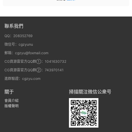
聯系我們
QQ：208352769
微信号：cgzyunu
郵箱：cgzyu@foxmail.com
CG資源雲官方QQ群①：1041630732
CG資源雲官方QQ群②：743970141
進群驗證：cgzyu.com
關于
掃描關注微信公衆号
會員介紹
版權聲明