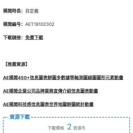
模闆時長：
自定義
模闆編号：
AET18102302
下載鏈接：
免費下載
【推薦資源】
AE模闆450+信息圖表餅圖多數據等軸測圖線圖圖形元素動畫
AE模闆企業公司品牌業務宣傳介紹信息圖表動畫
AE模闆科技感信息圖表世界地圖餅圖統計動畫
資源下載
2
下載價格
資源币