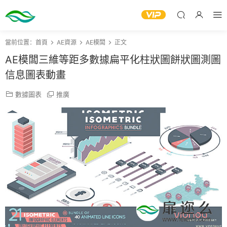
當前位置：
首頁
AE資源
AE模闆
正文
AE模闆三維等距多數據扁平化柱狀圖餅狀圖測圖
信息圖表動畫
數據圖表
推廣