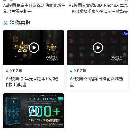
AE模闆兒童生日慶祝活動寶寶新生
AE模闆真實感E3D iPhoneX 華爲
兒出生電子相冊
P20樣機手機APP演示三維動畫
猜你喜歡
VIP專區
VIP專區
AE模闆-新年元旦跨年10秒鍾
AE模闆-30組節日煙花爆炸動
倒計時動畫
畫