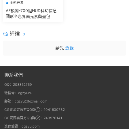
圖形元素
AE模闆-700組HUD科幻信息
圖形全息界面元素動畫包
評論
0
請先
登錄
聯系我們
QQ：208352769
微信号：cgzyunu
郵箱：cgzyu@foxmail.com
CG資源雲官方QQ群①：1041630732
CG資源雲官方QQ群②：743970141
進群驗證：cgzyu.com