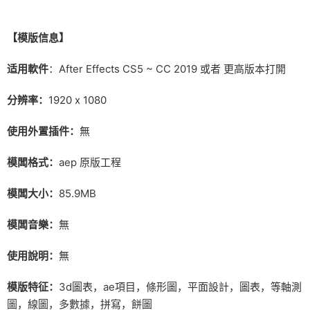
【
模版信息】
适用軟件
：After Effects CS5 ~ CC 2019 或者 更高版本打開
分辨率：
1920 x 1080
使用外置插件：
無
模闆格式：
aep 原版工程
模闆大小：
85.9MB
模闆音樂：
無
使用說明：
無
模版特征：
3d圖表，ae項目，條形圖，平面設計，圖表，等軸測
圖，線圖，多數據，拼寫，餅圖