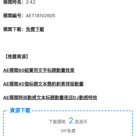
模闆時長：
2:42
模闆編号：
AET18102605
模闆下載：
免費下載
【推薦資源】
AE模闆80組實用文字标題動畫效果
AE模闆45個标題文本簡約創意排版動畫
AE模闆時尚動感文本标題動畫夜店DJ動感特效
資源下載
2
下載價格
資源币
VIP免費