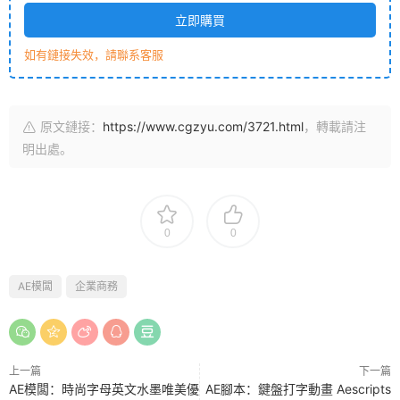
立即購買
如有鏈接失效，請聯系客服
原文鏈接：
https://www.cgzyu.com/3721.html
，轉載請注
明出處。
0
0
AE模闆
企業商務
上一篇
下一篇
AE模闆：時尚字母英文水墨唯美優
AE腳本：鍵盤打字動畫 Aescripts