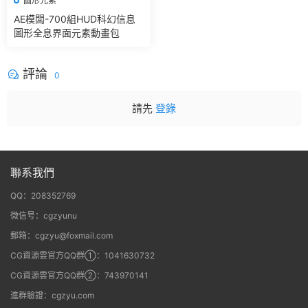
圖形元素
AE模闆-700組HUD科幻信息
圖形全息界面元素動畫包
評論
0
請先
登錄
聯系我們
QQ：208352769
微信号：cgzyunu
郵箱：cgzyu@foxmail.com
CG資源雲官方QQ群①：1041630732
CG資源雲官方QQ群②：743970141
進群驗證：cgzyu.com