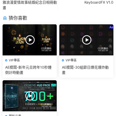
雅浪漫愛情故事結婚紀念日相冊動
KeyboardFX V1.0
畫
猜你喜歡
VIP專區
VIP專區
AE模闆-新年元旦跨年10秒鍾
AE模闆-30組節日煙花爆炸動
倒計時動畫
畫