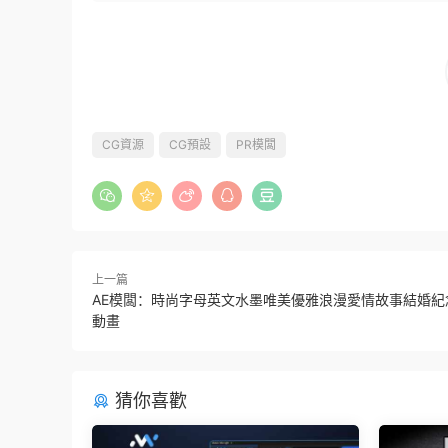
CG資源
CG預設
PR模闆
上一篇
AE模闆：時尚字母英文水墨唯美優雅浪漫愛情故事結婚紀
動畫
猜你喜歡