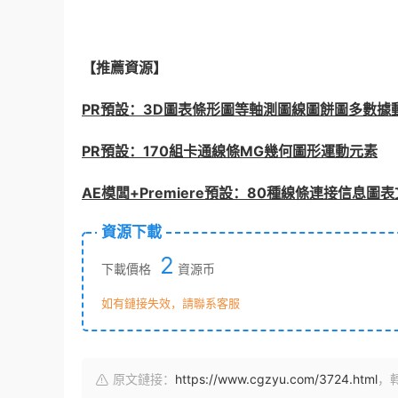
【推薦資源】
PR預設：3D圖表條形圖等軸測圖線圖餅圖多數據
PR預設：170組卡通線條MG幾何圖形運動元素
AE模闆+Premiere預設：80種線條連接信息
資源下載
2
下載價格
資源币
如有鏈接失效，請聯系客服
原文鏈接：
https://www.cgzyu.com/3724.html
，