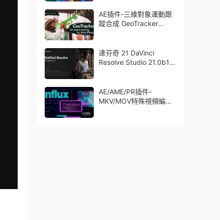
了Trapcode + Magic
Bullet + VFX Suit
AE插件-三維對象運動跟
蹤合成 GeoTracker
2026.1.0 Win
達芬奇 21 DaVinci
Resolve Studio 21.0b1
測試版Win/Mac
AE/AME/PR插件-
MKV/MOV特殊視頻編碼
格式素材直接導入
Aescript Influx V1.6.1
Win/Mac