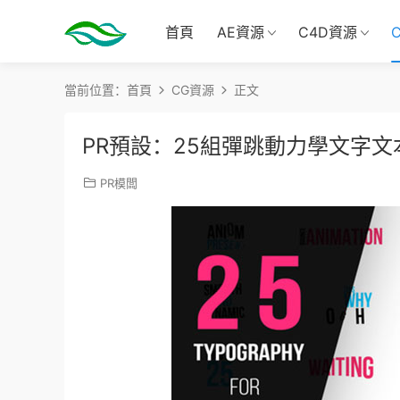
首頁
AE資源
C4D資源
當前位置：
首頁
CG資源
正文
PR預設：25組彈跳動力學文字
PR模闆