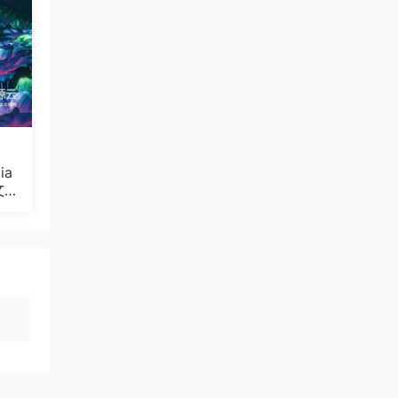
ia
文
Bul