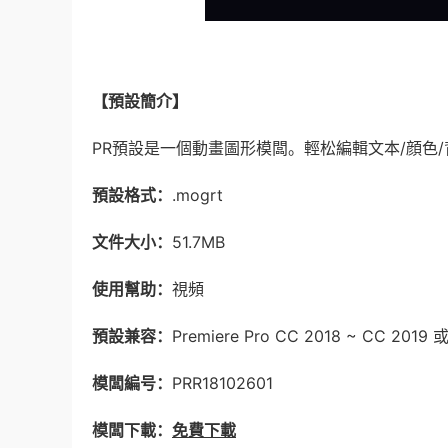
【預設簡介】
PR預設是一個動畫圖形模闆。輕松編輯文本/顔色/
預設格式：
.mogrt
文件大小：
51.7MB
使用幫助：
視頻
預設兼容：
Premiere Pro CC 2018 ~ CC 20
模闆編号：
PRR18102601
模闆下載：
免費下載