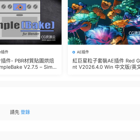
er插件
AE插件
der插件- PBR材質貼圖烘焙
紅巨星粒子套裝AE插件 Red G
pleBake V2.7.5 – Simpl
nt V2026.4.0 Win 中文版/英
And Other Baking In Blen
版 集成了Trapcode + Magic 
let + VFX Suit
請先
登錄