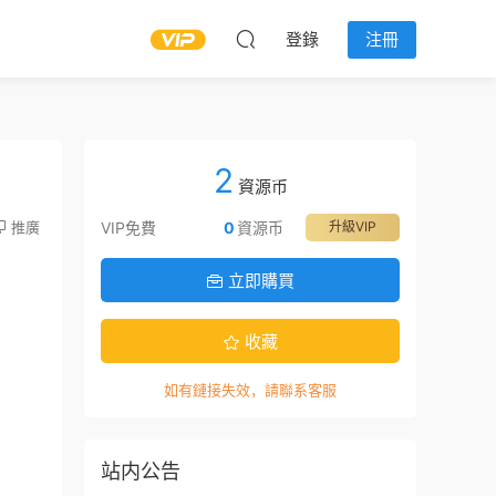
登錄
注冊
2
資源币
推廣
VIP免費
0
資源币
升級VIP
立即購買
收藏
如有鏈接失效，請聯系客服
站内公告