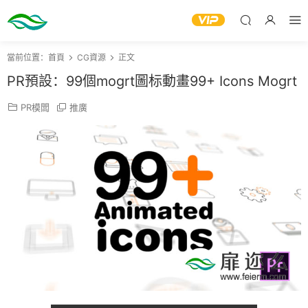
當前位置：
首頁
CG資源
正文
PR預設：99個mogrt圖标動畫99+ Icons Mogrt
PR模闆
推廣