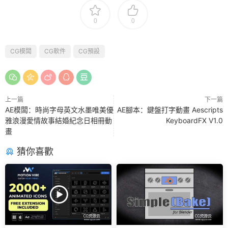
0
0
CG模闆
CG軟件
CG預設
上一篇
下一篇
AE模闆：時尚字母英文水墨唯美優
AE腳本：鍵盤打字動畫 Aescripts
雅浪漫愛情故事結婚紀念日相冊動
KeyboardFX V1.0
畫
猜你喜歡