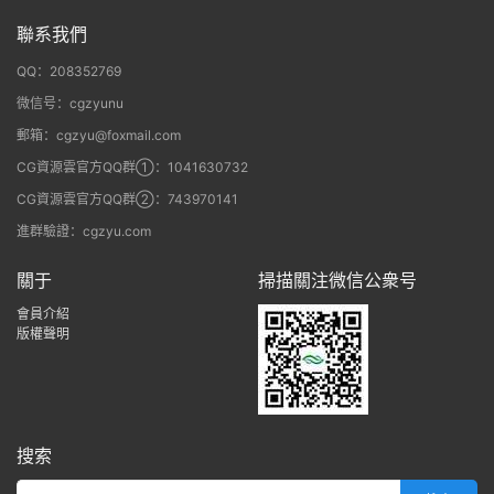
聯系我們
QQ：208352769
微信号：cgzyunu
郵箱：cgzyu@foxmail.com
CG資源雲官方QQ群①：1041630732
CG資源雲官方QQ群②：743970141
進群驗證：cgzyu.com
關于
掃描關注微信公衆号
會員介紹
版權聲明
搜索