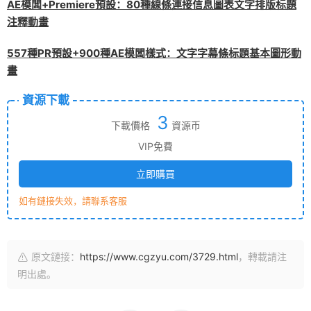
AE模闆+Premiere預設：80種線條連接信息圖表文字排版标題
注釋動畫
557種PR預設+900種AE模闆樣式：文字字幕條标題基本圖形動
畫
資源下載
3
下載價格
資源币
VIP免費
立即購買
如有鏈接失效，請聯系客服
原文鏈接：
https://www.cgzyu.com/3729.html
，轉載請注
明出處。