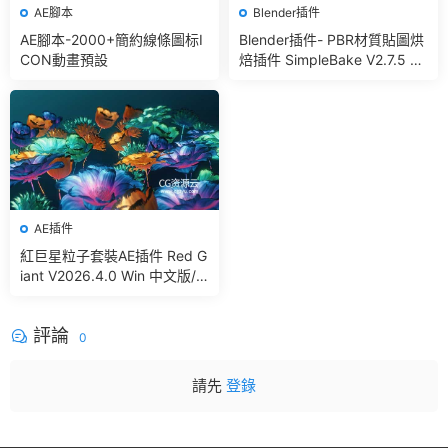
AE腳本
Blender插件
AE腳本-2000+簡約線條圖标I
Blender插件- PBR材質貼圖烘
CON動畫預設
焙插件 SimpleBake V2.7.5 –
Simple Pbr And Other Bakin
g In Blender
AE插件
紅巨星粒子套裝AE插件 Red G
iant V2026.4.0 Win 中文版/
英文版 集成了Trapcode + Ma
gic Bullet + VFX Suit
評論
0
請先
登錄