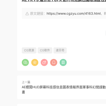
原文鏈接：
https://www.cgzyu.com/4163.html
，
CG資源
CG軟件
達芬奇
上一篇
AE模闆HUD屏幕科技感信息圖表情報界面軍事科幻間諜
畫