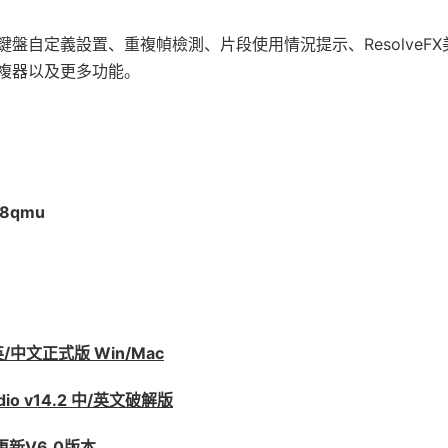
自定義設置、重複幀檢測、片段使用情況提示、ResolveFX
聲修複器以及更多功能。
qmu
英/中文正式版 Win/Mac
dio v14.2 中/英文破解版
更新V6.0版本