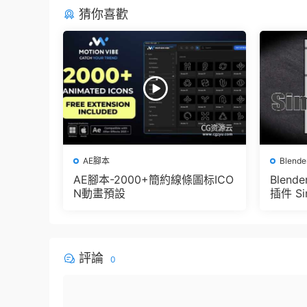
猜你喜歡
AE腳本
Blend
AE腳本-2000+簡約線條圖标ICO
Blen
N動畫預設
插件 Sim
e Pbr 
der
評論
0