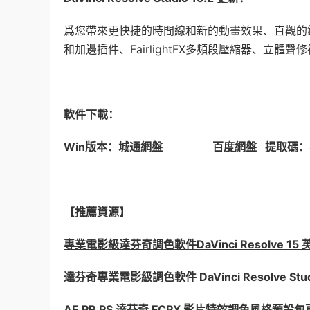
爲您帶來更快捷的時間線和新的動畫效果、直觀的鍵盤
和加邊插件、FairlightFX多頻段壓縮器、立體
軟件下載：
Win版本：
城通網盤
百度網盤
提取碼：8
【推薦資源】
專業電影級達芬奇調色軟件DaVinci Resolve 15 
達芬奇專業電影級調色軟件 DaVinci Resolve Stu
AE PR PS 達芬奇 FCPX 影片特效調色風格預設包