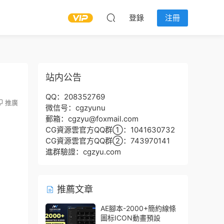
登錄
注冊
站内公告
QQ：208352769
推廣
微信号：cgzyunu
郵箱：cgzyu@foxmail.com
CG資源雲官方QQ群①：1041630732
CG資源雲官方QQ群②：743970141
進群驗證：cgzyu.com
推薦文章
AE腳本-2000+簡約線條
圖标ICON動畫預設