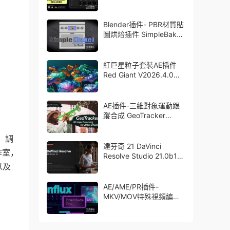
Blender插件- PBR材質貼
圖烘焙插件 SimpleBake
V2.7.5 – Simple Pbr And
Other Baking In Blender
紅巨星粒子套裝AE插件
Red Giant V2026.4.0
Win 中文版/英文版 集成
了Trapcode + Magic
Bullet + VFX Suit
AE插件-三維對象運動跟
蹤合成 GeoTracker
2026.1.0 Win
、調
達芬奇 21 DaVinci
作室，
Resolve Studio 21.0b1
以及
測試版Win/Mac
AE/AME/PR插件-
MKV/MOV特殊視頻編碼
格式素材直接導入
Aescript Influx V1.6.1
Win/Mac