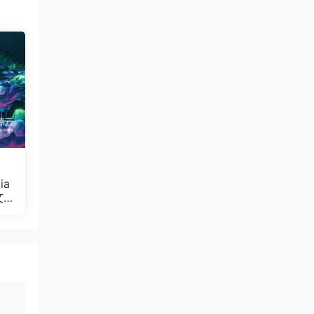
ia
文
Bul