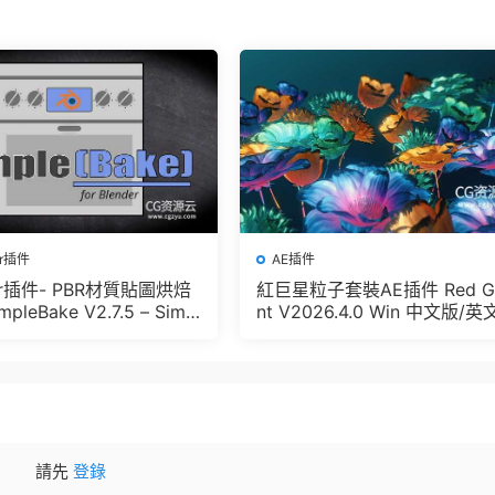
er插件
AE插件
der插件- PBR材質貼圖烘焙
紅巨星粒子套裝AE插件 Red G
pleBake V2.7.5 – Simpl
nt V2026.4.0 Win 中文版/英
And Other Baking In Blen
版 集成了Trapcode + Magic 
let + VFX Suit
請先
登錄