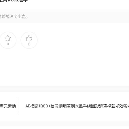
轉載請注明出處。
0
0
動畫元素動
AE模闆1000+信号損壞筆刷水墨手繪圖形遮罩視差光效轉