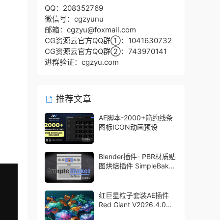
QQ：208352769
微信号：cgzyunu
邮箱：cgzyu@foxmail.com
CG资源云官方QQ群①：1041630732
CG资源云官方QQ群②：743970141
进群验证：cgzyu.com
推荐文章
AE脚本-2000+简约线条
图标ICON动画预设
Blender插件- PBR材质贴
图烘焙插件 SimpleBake
V2.7.5 – Simple Pbr And
Other Baking In Blender
红巨星粒子套装AE插件
Red Giant V2026.4.0
Win 中文版/英文版 集成