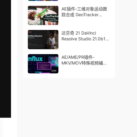
了Trapcode + Magic
Bullet + VFX Suit
AE插件-三维对象运动跟
踪合成 GeoTracker
2026.1.0 Win
达芬奇 21 DaVinci
Resolve Studio 21.0b1
测试版Win/Mac
AE/AME/PR插件-
MKV/MOV特殊视频编码
格式素材直接导入
Aescript Influx V1.6.1
Win/Mac