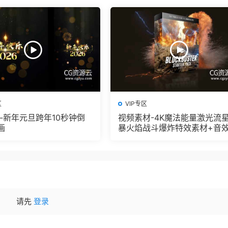
区
VIP专区
板-新年元旦跨年10秒钟倒
视频素材-4K魔法能量激光流
画
暴火焰战斗爆炸特效素材+音效
2
请先
登录