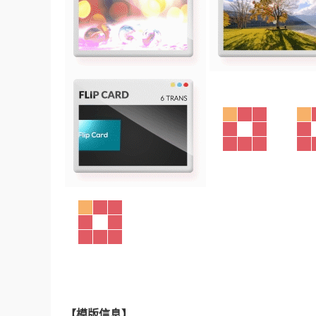
【
模版信息】