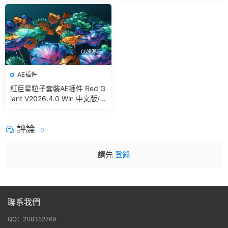
g In Blender
AE插件
紅巨星粒子套裝AE插件 Red G
iant V2026.4.0 Win 中文版/
英文版 集成了Trapcode + Ma
gic Bullet + VFX Suit
評論
0
請先
登錄
聯系我們
QQ：208352769