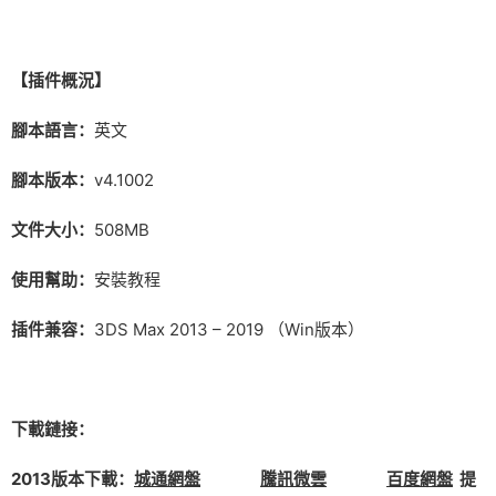
【插件概況】
腳本語言：
英文
腳本版本：
v4.1002
文件大小：
508MB
使用幫助：
安裝教程
插件兼容：
3DS Max 2013 – 2019 （Win版本）
下載鏈接：
2013版本下載：
城通網盤
騰訊微雲
百度網盤
提