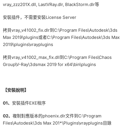
vray_zzz201X.dll, LastVRay.dlr, BlackStorm.dlr等
安裝插件，不需要安裝License Server
拷貝vray_v41002_fix.dlr到C:\Program Files\Autodesk\3ds
Max 2019\plugins或者C:\Program Files\Autodesk\3ds Max
2019\plugins\vrayplugins
拷貝vray_v41002_max_fix.dll到C:\Program Files\Chaos
Group\V-Ray\3dsmax 2019 for x64\bin\plugins
【安裝說明】
01、
安裝插件EXE程序
02、
複制對應版本的phoenix.dlr文件到C:\Program
Files\Autodesk\3ds Max 201*\Plugins\vrayplugins目錄