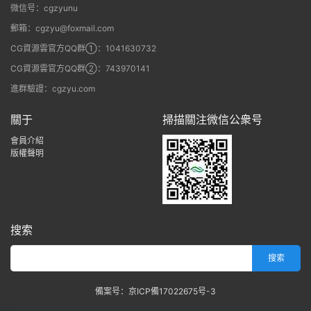
微信号：cgzyunu
郵箱：cgzyu@foxmail.com
CG資源雲官方QQ群①：1041630732
CG資源雲官方QQ群②：743970141
進群驗證：cgzyu.com
關于
掃描關注微信公衆号
會員介紹
版權聲明
搜索
備案号：京ICP備17022675号-3