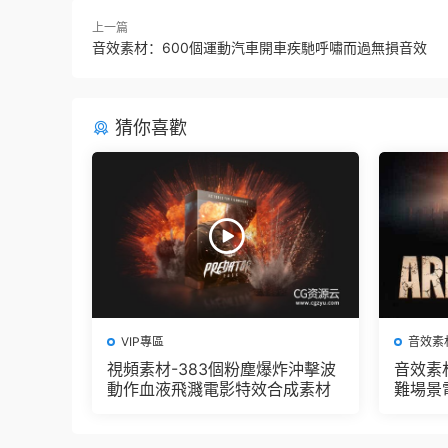
上一篇
音效素材：600個運動汽車開車疾馳呼嘯而過無損音效
猜你喜歡
VIP專區
音效素
視頻素材-383個粉塵爆炸沖擊波
音效素
動作血液飛濺電影特效合成素材
難場景