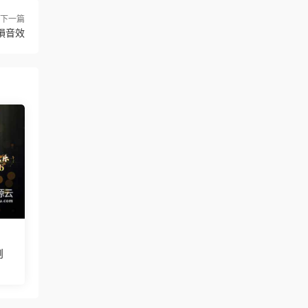
下一篇
損音效
倒