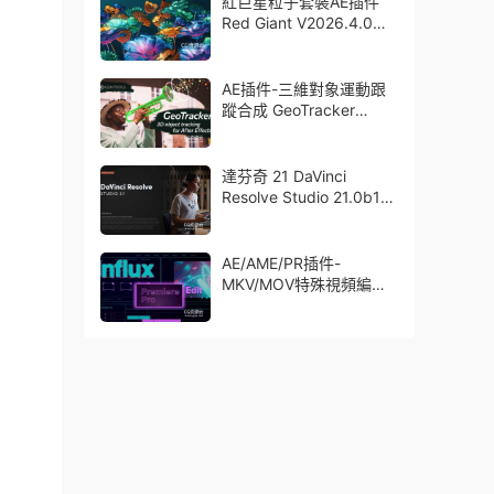
紅巨星粒子套裝AE插件
Red Giant V2026.4.0
Win 中文版/英文版 集成
了Trapcode + Magic
Bullet + VFX Suit
AE插件-三維對象運動跟
蹤合成 GeoTracker
2026.1.0 Win
達芬奇 21 DaVinci
Resolve Studio 21.0b1
測試版Win/Mac
AE/AME/PR插件-
MKV/MOV特殊視頻編碼
格式素材直接導入
Aescript Influx V1.6.1
Win/Mac