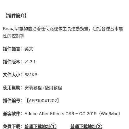
【插件簡介】
Boa可以讓物體沿着任何路徑做生長運動動畫，包括各種基本屬
性的控制等
插件語言：
英文
插件版本：
v1.3.1
文件大小：
681KB
使用幫助：
安裝教程+使用教程
插件編号：
【AEP19041202】
兼容軟件：
Adobe After Effects CS6 ~ CC 2019（Win/Mac）
免費下載：
普通下載地址①
普通下載地址②