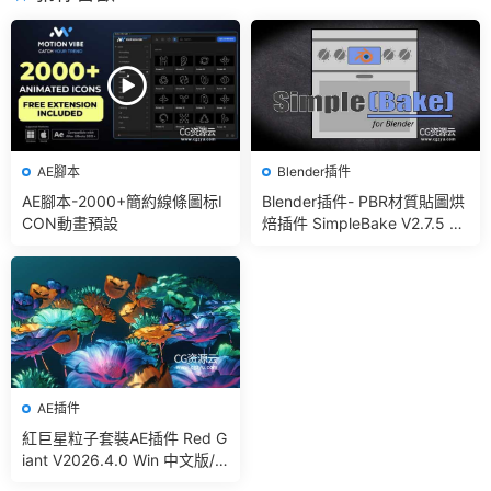
AE腳本
Blender插件
AE腳本-2000+簡約線條圖标I
Blender插件- PBR材質貼圖烘
CON動畫預設
焙插件 SimpleBake V2.7.5 –
Simple Pbr And Other Bakin
g In Blender
AE插件
紅巨星粒子套裝AE插件 Red G
iant V2026.4.0 Win 中文版/
英文版 集成了Trapcode + Ma