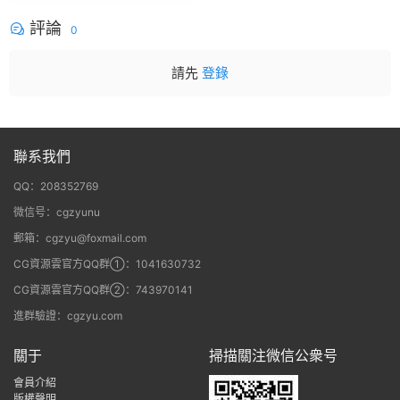
gic Bullet + VFX Suit
評論
0
請先
登錄
聯系我們
QQ：208352769
微信号：cgzyunu
郵箱：cgzyu@foxmail.com
CG資源雲官方QQ群①：1041630732
CG資源雲官方QQ群②：743970141
進群驗證：cgzyu.com
關于
掃描關注微信公衆号
會員介紹
版權聲明