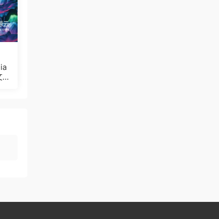
ia
文
Bul