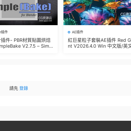
er插件
AE插件
der插件- PBR材質貼圖烘焙
紅巨星粒子套裝AE插件 Red G
pleBake V2.7.5 – Simpl
nt V2026.4.0 Win 中文版/英
And Other Baking In Blen
版 集成了Trapcode + Magic 
let + VFX Suit
請先
登錄