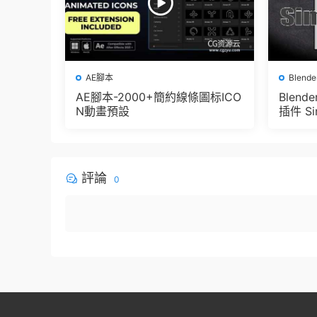
AE腳本
Blend
AE腳本-2000+簡約線條圖标ICO
Blen
N動畫預設
插件 Sim
e Pbr 
der
評論
0