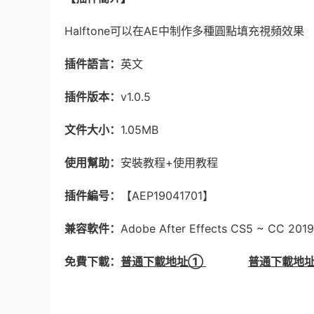
Halftone可以在AE中制作多種圓點填充視頻效果
插件語言：
英文
插件版本：
v1.0.5
文件大小：
1.05MB
使用幫助：
安裝教程+使用教程
插件編号：
【AEP19041701】
兼容軟件：
Adobe After Effects CS5 ~ CC 2
免費下載：
普通下載地址①
普通下載地