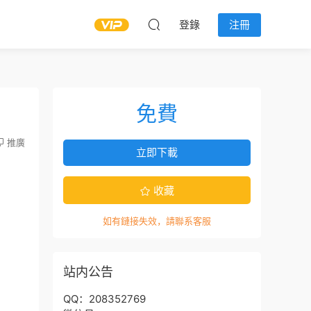
登錄
注冊
免費
推廣
立即下載
收藏
如有鏈接失效，請聯系客服
站内公告
QQ：208352769