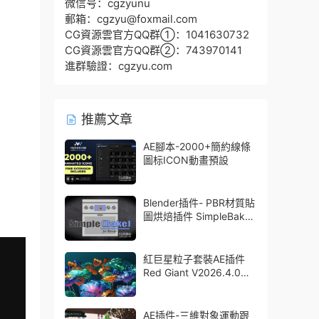
微信号：cgzyunu
郵箱：cgzyu@foxmail.com
CG資源雲官方QQ群①：1041630732
CG資源雲官方QQ群②：743970141
進群驗證：cgzyu.com
推薦文章
AE腳本-2000+簡約線條
圖标ICON動畫預設
Blender插件- PBR材質貼
圖烘焙插件 SimpleBake
V2.7.5 – Simple Pbr And
Other Baking In Blender
紅巨星粒子套裝AE插件
Red Giant V2026.4.0
Win 中文版/英文版 集成
了Trapcode + Magic
Bullet + VFX Suit
AE插件-三維對象運動跟