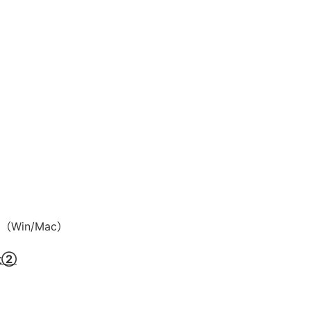
019（Win/Mac）
址②