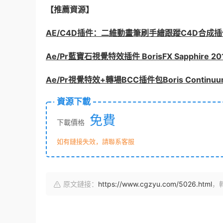
【推薦資源】
AE/C4D插件：二維動畫筆刷手繪跟蹤C4D合成插
Ae/Pr藍寶石視覺特效插件 BorisFX Sapphire 20
Ae/Pr視覺特效+轉場BCC插件包Boris Continuum C
資源下載
免費
下載價格
如有鏈接失效，請聯系客服
原文鏈接：
https://www.cgzyu.com/5026.html
，