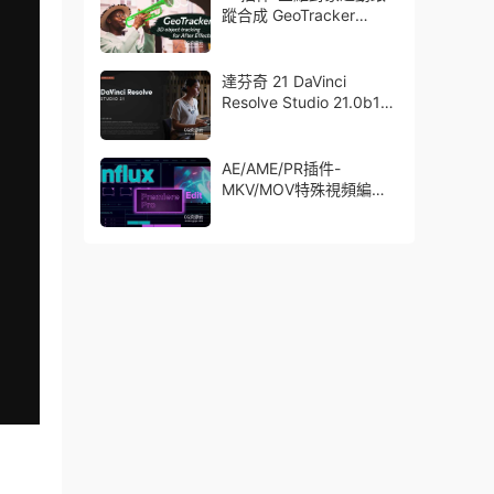
蹤合成 GeoTracker
2026.1.0 Win
達芬奇 21 DaVinci
Resolve Studio 21.0b1
測試版Win/Mac
AE/AME/PR插件-
MKV/MOV特殊視頻編碼
格式素材直接導入
Aescript Influx V1.6.1
Win/Mac