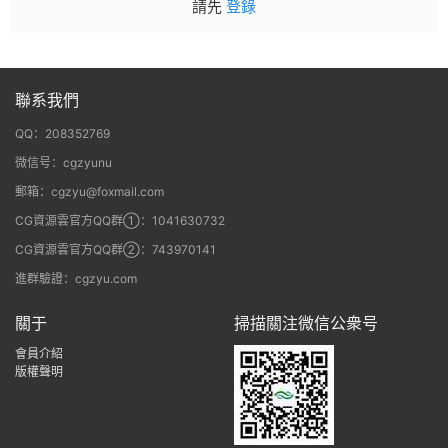
請先
登錄
聯系我們
QQ：208352769
微信号：cgzyunu
郵箱：cgzyu@foxmail.com
CG資源雲官方QQ群①：1041630732
CG資源雲官方QQ群②：743970141
進群驗證：cgzyu.com
關于
掃描關注微信公衆号
會員介紹
版權聲明