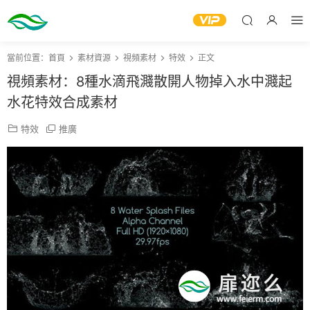
當前位置：
首頁
素材資源
視頻素材
特效
正文
視頻素材：8種水滴飛濺散開人物掉入水中濺起
水花特效合成素材
特效
推廣