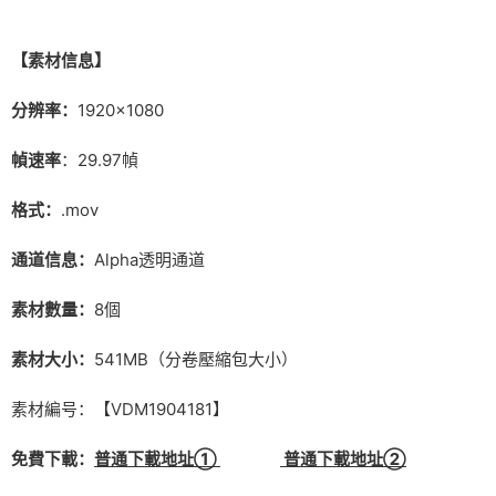
【素材信息】
分辨率：
1920×1080
幀速率
：29.97幀
格式：
.mov
通道信息：
Alpha透明通道
素材數量：
8個
素材大小：
541MB（分卷壓縮包大小）
素材編号：【VDM1904181】
免費下載：
普通下載地址①
普通下載地址②