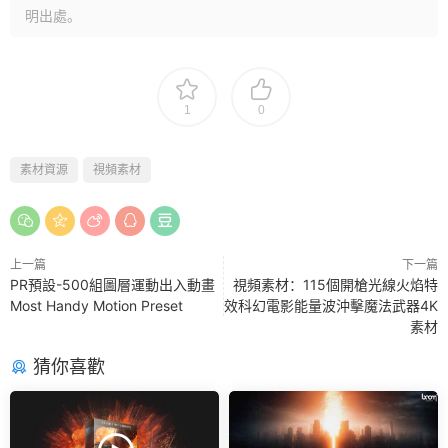
明出處。
1
0
素材資源
視頻素材
上一篇
下一篇
PR預設-500組圖層運動出入動畫
視頻素材：115個開槍光線火焰特
Most Handy Motion Preset
效科幻電影能量波沖擊魔法武器4K
素材
猜你喜歡