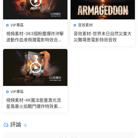
VIP專區
音效素材
視頻素材-383個粉塵爆炸沖擊
音效素材-世界末日自然災害大
波動作血液飛濺電影特效合成
災難場景電影特效音效
素材
VIP專區
視頻素材-4K魔法能量激光流
星風暴火焰戰鬥爆炸特效素材
+音效V2
評論
0