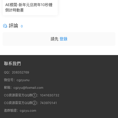
AE模闆-新年元旦跨年10秒鍾
倒計時動畫
評論
0
請先
登錄
聯系我們
QQ：208352769
微信号：cgzyunu
郵箱：cgzyu@foxmail.com
CG資源雲官方QQ群①：1041630732
CG資源雲官方QQ群②：743970141
進群驗證：cgzyu.com