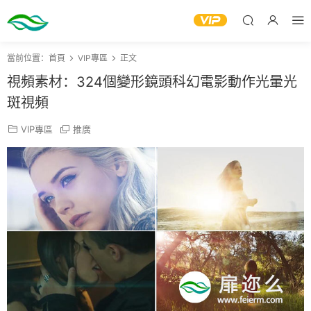
當前位置：
首頁
VIP專區
正文
視頻素材：324個變形鏡頭科幻電影動作光暈光
斑視頻
VIP專區
推廣