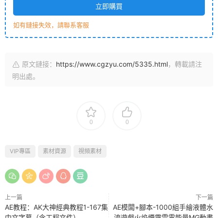
立即購買
如有鏈接失效，請聯系客服
原文鏈接：
https://www.cgzyu.com/5335.html
，轉載請注
明出處。
0
0
VIP專區
素材資源
視頻素材
上一篇
下一篇
AE教程：AK大神經典教程1-167集
AE模闆+腳本-1000組手繪液體水
中文字幕（含工程文件）
流遊戲火焰煙霧雷電能量MG動畫