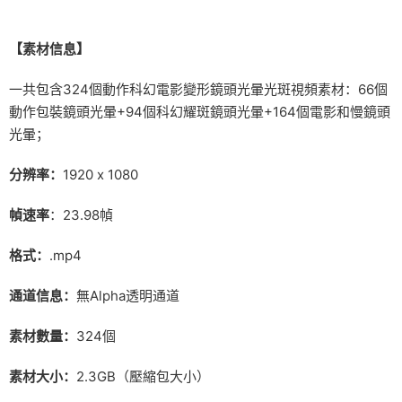
【素材信息】
一共包含324個動作科幻電影變形鏡頭光暈光斑視頻素材：66個
動作包裝鏡頭光暈+94個科幻耀斑鏡頭光暈+164個電影和慢鏡頭
光暈；
分辨率：
1920 x 1080
幀速率
：23.98幀
格式：
.mp4
通道信息：
無Alpha透明通道
素材數量：
324個
素材大小：
2.3GB（壓縮包大小）