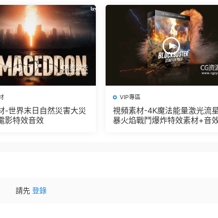
材
VIP專區
材-世界末日自然災害大災
視頻素材-4K魔法能量激光流
電影特效音效
暴火焰戰鬥爆炸特效素材+音效
2
請先
登錄