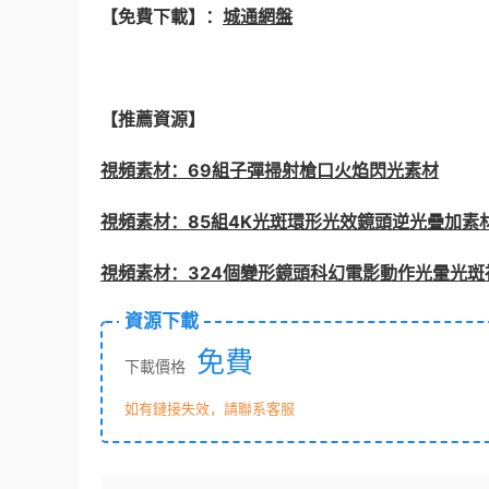
【免費下載】：
城通網盤
【推薦資源】
視頻素材：69組子彈掃射槍口火焰閃光素材
視頻素材：85組4K光斑環形光效鏡頭逆光疊加素
視頻素材：324個變形鏡頭科幻電影動作光暈光斑
資源下載
免費
下載價格
如有鏈接失效，請聯系客服