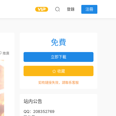
登錄
注冊
免費
推廣
立即下載
收藏
如有鏈接失效，請聯系客服
站内公告
QQ：208352769