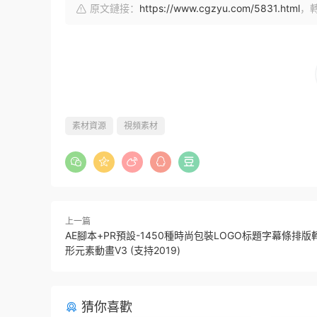
原文鏈接：
https://www.cgzyu.com/5831.html
，
素材資源
視頻素材
上一篇
AE腳本+PR預設-1450種時尚包裝LOGO标題字幕條排
形元素動畫V3 (支持2019)
猜你喜歡