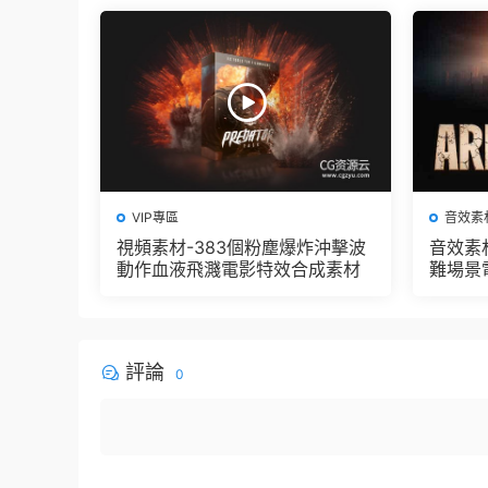
VIP專區
音效素
視頻素材-383個粉塵爆炸沖擊波
音效素
動作血液飛濺電影特效合成素材
難場景
評論
0