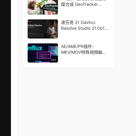
蹤合成 GeoTracker
2026.1.0 Win
達芬奇 21 DaVinci
Resolve Studio 21.0b1
測試版Win/Mac
AE/AME/PR插件-
MKV/MOV特殊視頻編碼
格式素材直接導入
Aescript Influx V1.6.1
Win/Mac