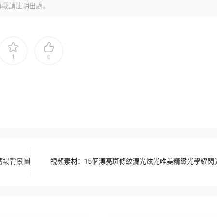
轉載請注明出處。
1
0
版轉場背景圖
視頻素材：15個漂亮斑條紋漏光炫光唯美精緻光學耀閃