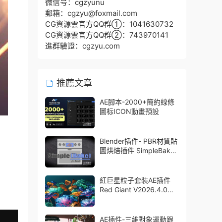
微信号：cgzyunu
郵箱：cgzyu@foxmail.com
CG資源雲官方QQ群①：1041630732
CG資源雲官方QQ群②：743970141
進群驗證：cgzyu.com
推薦文章
AE腳本-2000+簡約線條
圖标ICON動畫預設
Blender插件- PBR材質貼
圖烘焙插件 SimpleBake
V2.7.5 – Simple Pbr And
Other Baking In Blender
紅巨星粒子套裝AE插件
Red Giant V2026.4.0
Win 中文版/英文版 集成
了Trapcode + Magic
Bullet + VFX Suit
AE插件-三維對象運動跟