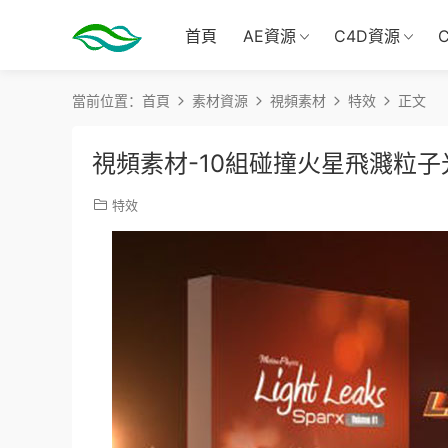
首頁
AE資源
C4D資源
當前位置：
首頁
素材資源
視頻素材
特效
正文
視頻素材-10組碰撞火星飛濺粒
特效