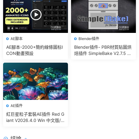
AE腳本
Blender插件
AE腳本-2000+簡約線條圖标I
Blender插件- PBR材質貼圖烘
CON動畫預設
焙插件 SimpleBake V2.7.5 –
Simple Pbr And Other Bakin
g In Blender
AE插件
紅巨星粒子套裝AE插件 Red G
iant V2026.4.0 Win 中文版/
英文版 集成了Trapcode + Ma
gic Bullet + VFX Suit
評論