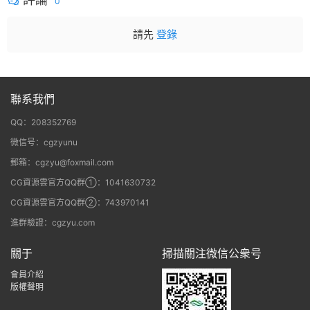
0
請先
登錄
聯系我們
QQ：208352769
微信号：cgzyunu
郵箱：cgzyu@foxmail.com
CG資源雲官方QQ群①：1041630732
CG資源雲官方QQ群②：743970141
進群驗證：cgzyu.com
關于
掃描關注微信公衆号
會員介紹
版權聲明