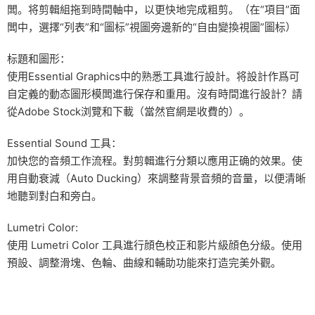
闆。将剪輯組拖到時間軸中，以更快地完成粗剪。（在“項目”面
闆中，選擇“列表”和“圖标”視圖旁邊新的“自由變換視圖”圖标）
标題和圖形：
使用Essential Graphics中的熟悉工具進行設計。将設計作爲可
自定義的動态圖形模闆進行保存和重用。沒有時間進行設計？請
從Adobe Stock浏覽和下載（當然官網是收費的）。
Essential Sound 工具：
加快您的音頻工作流程。對剪輯進行分類以應用正确的效果。使
用自動衰減（Auto Ducking）來調整背景音頻的音量，以便清晰
地聽到對白和旁白。
Lumetri Color:
使用 Lumetri Color 工具進行顔色校正和影片級顔色分級。使用
預設、調整滑塊、色輪、曲線和輔助功能來打造完美外觀。