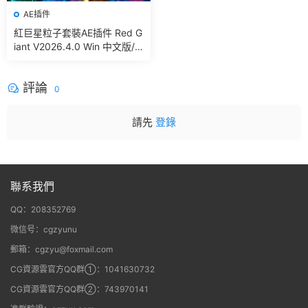
AE插件
紅巨星粒子套裝AE插件 Red G
iant V2026.4.0 Win 中文版/
英文版 集成了Trapcode + Ma
gic Bullet + VFX Suit
評論
0
請先
登錄
聯系我們
QQ：208352769
微信号：cgzyunu
郵箱：cgzyu@foxmail.com
CG資源雲官方QQ群①：1041630732
CG資源雲官方QQ群②：743970141