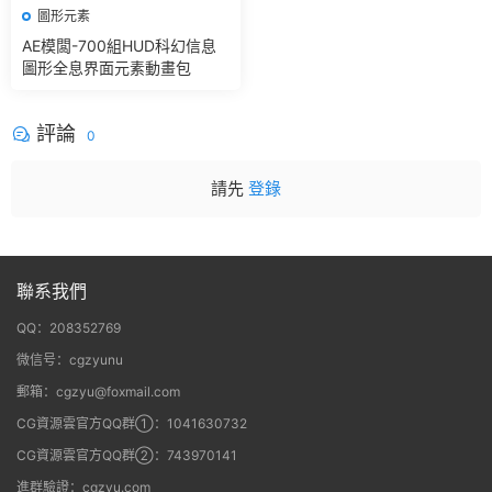
圖形元素
AE模闆-700組HUD科幻信息
圖形全息界面元素動畫包
評論
0
請先
登錄
聯系我們
QQ：208352769
微信号：cgzyunu
郵箱：cgzyu@foxmail.com
CG資源雲官方QQ群①：1041630732
CG資源雲官方QQ群②：743970141
進群驗證：cgzyu.com