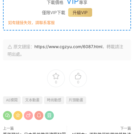
VIP
下載價格
專享
僅限VIP下載
升級VIP
如有鏈接失效，請聯系客服
原文鏈接：
https://www.cgzyu.com/6087.html
，轉載請注
明出處。
0
0
AE模闆
文本動畫
時尚動感
片頭動畫
上一篇
下一篇