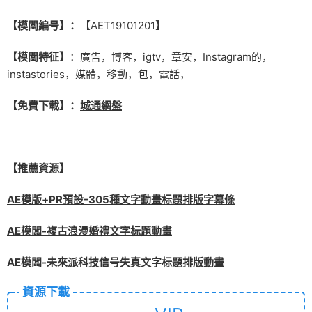
【模闆編号】：
【AET19101201】
【模闆特征】
：廣告，博客，igtv，章安，Instagram的，
instastories，媒體，移動，包，電話，
【免費下載】：
城通網盤
【推薦資源】
AE模版+PR預設-305種文字動畫标題排版字幕條
AE模闆-複古浪漫婚禮文字标題動畫
AE模闆-未來派科技信号失真文字标題排版動畫
資源下載