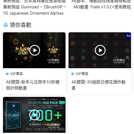
筆刷預設：日本風格雕花建築貼圖
AE腳本：運動路徑拖尾線條軌迹
筆刷預設 Gumroad – ZBrushSP –
MG動畫 Trails v1.02+使用教程
70 Japanese Ornament Alphas
猜你喜歡
VIP專區
VIP專區
AE模闆-新年元旦跨年10秒鍾
AE模闆-30組節日煙花爆炸動
倒計時動畫
畫