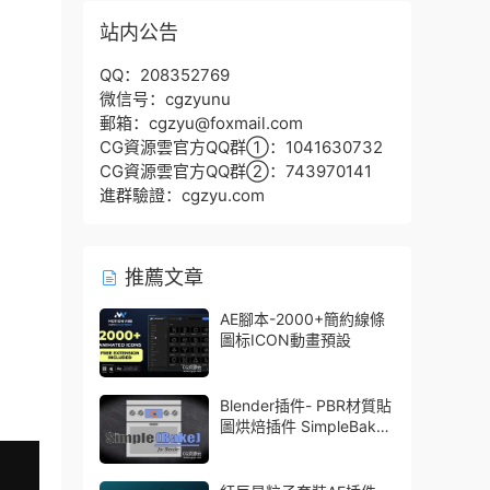
站内公告
QQ：208352769
微信号：cgzyunu
郵箱：cgzyu@foxmail.com
CG資源雲官方QQ群①：1041630732
CG資源雲官方QQ群②：743970141
進群驗證：cgzyu.com
推薦文章
AE腳本-2000+簡約線條
圖标ICON動畫預設
Blender插件- PBR材質貼
圖烘焙插件 SimpleBake
V2.7.5 – Simple Pbr And
Other Baking In Blender