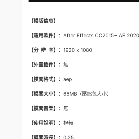
【
模版信息】
【适用軟件】
：After Effects CC2015~ AE
【分 辨 率】：
1920 x 1080
【外置插件】：
無
【模闆格式】：
aep
【模闆大小】：
66MB（壓縮包大小）
【模闆音樂】：
無
【使用說明】：
視頻
【模闆時長】：
0:25