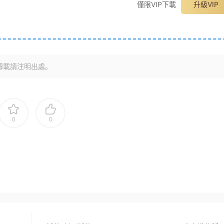
僅限VIP下載
升級VIP
轉載請注明出處。
0
0