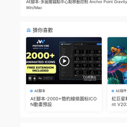
AE腳本-多圖層錨點中心點移動控制 Anchor Point Gravity v
Win/Mac
猜你喜歡
AE腳本
AE插件
AE腳本-2000+簡約線條圖标ICO
紅巨星粒
N動畫預設
nt V2
版 集成了
let + V