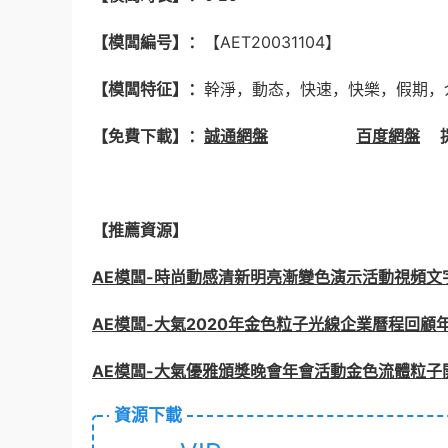
【模闆編号】：
【AET20031104】
【模闆特征】：
幹淨，動态，快速，快樂，假期，
【免費下載】：
誠通網盤
百度網盤
提取
【推薦資源】
AE模闆-時尚動感清新明亮漸變色演示活動視頻文
AE模闆-大氣2020年金色粒子光線企業曆程回顧
AE模闆-大氣優雅頒獎晚會年會活動金色流體粒子
資源下載