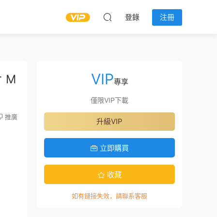
登錄
注冊
VIP
 M
專享
僅限VIP下載
推廣
升級VIP
立即購買
收藏
如有鏈接失效，請聯系客服