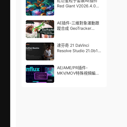
紅巨星粒子套裝AE插件
Red Giant V2026.4.0
Win 中文版/英文版 集成
了Trapcode + Magic
Bullet + VFX Suit
AE插件-三維對象運動跟
蹤合成 GeoTracker
2026.1.0 Win
達芬奇 21 DaVinci
Resolve Studio 21.0b1
測試版Win/Mac
AE/AME/PR插件-
MKV/MOV特殊視頻編碼
格式素材直接導入
Aescript Influx V1.6.1
Win/Mac