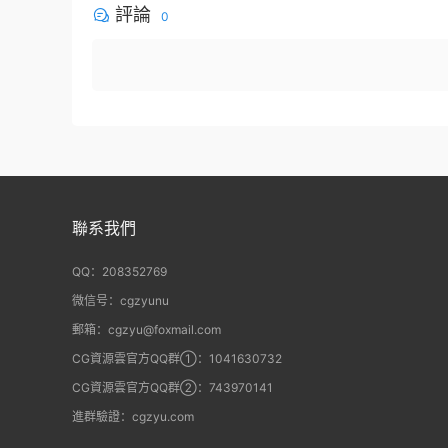
評論
0
聯系我們
QQ：208352769
微信号：cgzyunu
郵箱：cgzyu@foxmail.com
CG資源雲官方QQ群①：1041630732
CG資源雲官方QQ群②：743970141
進群驗證：cgzyu.com