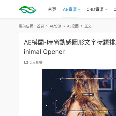
首頁
AE資源
C4D資源
當前位置：
首頁
AE資源
AE模闆
正文
AE模闆-時尚動感圖形文字标題
inimal Opener
文本動畫