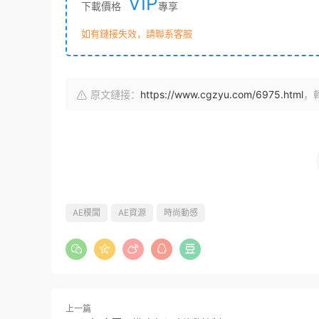
VIP
下載價格
專享
如有鏈接失效，請聯系客服
原文鏈接：
https://www.cgzyu.com/6975.html
，
AE模闆
AE資源
時尚動感
上一篇