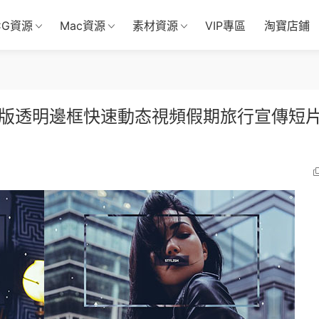
CG資源
Mac資源
素材資源
VIP專區
淘寶店鋪
排版透明邊框快速動态視頻假期旅行宣傳短片