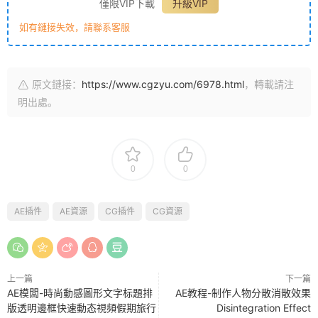
僅限VIP下載
升級VIP
如有鏈接失效，請聯系客服
原文鏈接：
https://www.cgzyu.com/6978.html
，轉載請注
明出處。
0
0
AE插件
AE資源
CG插件
CG資源
上一篇
下一篇
AE模闆-時尚動感圖形文字标題排
AE教程-制作人物分散消散效果
版透明邊框快速動态視頻假期旅行
Disintegration Effect