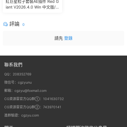
紅巨星粒子套裝AE插件 Red G
iant V2026.4.0 Win 中文版/
英文版 集成了Trapcode + Ma
gic Bullet + VFX Suit
評論
0
請先
登錄
聯系我們
QQ：208352769
微信号：cgzyunu
郵箱：cgzyu@foxmail.com
CG資源雲官方QQ群①：1041630732
CG資源雲官方QQ群②：743970141
進群驗證：cgzyu.com