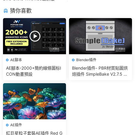
猜你喜歡
AE腳本
Blender插件
AE腳本-2000+簡約線條圖标I
Blender插件- PBR材質貼圖烘
CON動畫預設
焙插件 SimpleBake V2.7.5 –
Simple Pbr And Other Bakin
g In Blender
AE插件
紅巨星粒子套裝AE插件 Red G