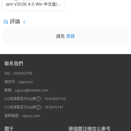
iant V2026.4.0 Win 中文版/
英文版 集成了Trapcode + Ma
gic Bullet + VFX Suit
評論
0
請先
登錄
聯系我們
QQ：208352769
微信号：cgzyunu
郵箱：cgzyu@foxmail.com
CG資源雲官方QQ群①：1041630732
CG資源雲官方QQ群②：743970141
進群驗證：cgzyu.com
關于
掃描關注微信公衆号