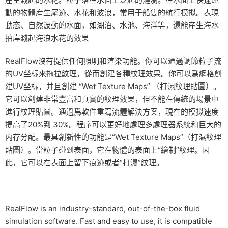
動的物體産生尾迹、水花和波浪，常用于船隻的航行模拟。表現
動态、自然波動的水面，如湖泊、水池、海洋等，還能産生海水
拍岸濺起海浪水花的效果
RealFlow沒有提供任何照明和渲染功能。你可以通過調節粒子流
的UV坐标來拖拉紋理，從而創建各種紋理效果。你可以爲網格創
建UV坐标，并且創建 “Wet Texture Maps” （打濕紋理貼圖）。
它可以創建非常豐富和真實的紋理效果，但不能在傳統的場景中
進行紋理貼圖。通過爲軟件重寫流體解決方案，現在的模拟速度
提高了20%到 30%。程序可以更好地處理多處理器系統和巨大的
内存分配。最具創新性的功能是“Wet Texture Maps”（打濕紋理
貼圖）。當粒子碰到表面，它在物體的表面上“繪制”紋理。因
此，它可以在表面上留下痕迹或者“打濕”紋理。
RealFlow is an industry-standard, out-of-the-box fluid
simulation software. Fast and easy to use, it is compatible