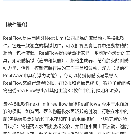
【軟件簡介】
RealFlow是由西班牙Next Limit公司出品的流體動力學模拟軟
件。它是一款獨立的模拟軟件，可以計算真實世界中運動物體的
運動，包括液體。RealFlow提供給藝術家們一系列精心設計的工
具，如流體模拟（液體和氣體）、網格生成器、帶有約束的剛體
動力學、彈性、控制流體行爲的工作平台和波動、浮力（以前在
RealWave中具有浮力功能）。你可以将幾何體或場景導入
RealFlow來設置流體模拟。在模拟和調節完成後，将粒子或網格
物體從RealFlow導出到其他主流3D軟件中進行照明和渲染。
流體模拟軟件next limit realflow 簡稱RealFlow是專用于水面波
浪的模拟，如海面、落入物體後水面泛起的漣漪、行駛在水中的
船(包括破浪泛起的粒子水花和産生的水面拖尾)，能夠完成的項
目包括：物體落入水面後激起波浪，并且随水面上下波動，還能
産生濺起的水花。粒子落在水面上泛起的漣漪。在水面上快速運