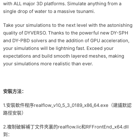
with ALL major 3D platforms. Simulate anything from a
single drop of water to a massive tsunami.
Take your simulations to the next level with the astonishing
quality of DYVERSO. Thanks to the powerful new DY-SPH
and DY-PBD solvers and the addition of GPU acceleration,
your simulations will be lightning fast. Exceed your
expectations and build smooth layered meshes, making
your simulations more realistic than ever.
安裝方法：
1.安裝軟件程序realflow_v10_5_3_0189_x86_64.exe（建議默認
路徑安裝）
2.複制破解補丁文件夾裏的realflow.lic和RFFrontEnd_x64.dll
到：