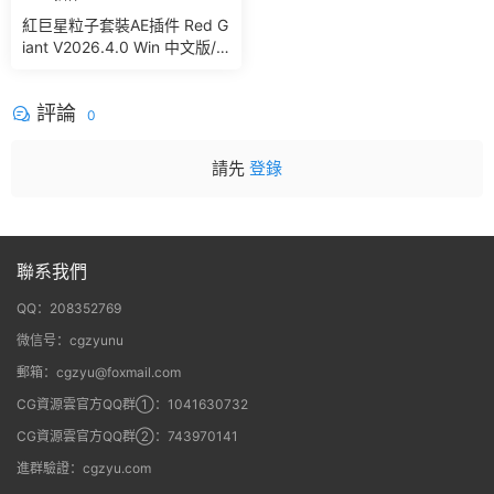
紅巨星粒子套裝AE插件 Red G
iant V2026.4.0 Win 中文版/
英文版 集成了Trapcode + Ma
gic Bullet + VFX Suit
評論
0
請先
登錄
聯系我們
QQ：208352769
微信号：cgzyunu
郵箱：cgzyu@foxmail.com
CG資源雲官方QQ群①：1041630732
CG資源雲官方QQ群②：743970141
進群驗證：cgzyu.com