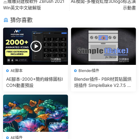
三維雕刻建模軟件 ZBrush 2021
AE模闆-多種霓虹燈3Dlogo标志演
Win英文中文破解版
示動畫
猜你喜歡
AE腳本
Blender插件
AE腳本-2000+簡約線條圖标I
Blender插件- PBR材質貼圖烘
CON動畫預設
焙插件 SimpleBake V2.7.5 –
Simple Pbr And Other Bakin
g In Blender
AE插件