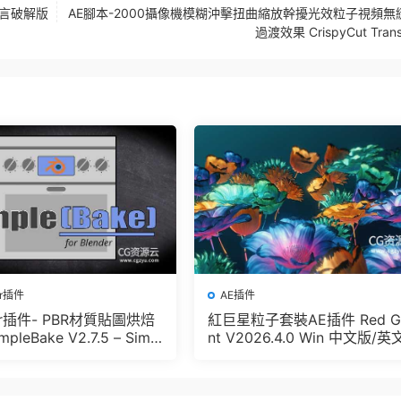
/多語言破解版
AE腳本-2000攝像機模糊沖擊扭曲縮放幹擾光效粒子視頻無
過渡效果 CrispyCut Transi
er插件
AE插件
der插件- PBR材質貼圖烘焙
紅巨星粒子套裝AE插件 Red G
pleBake V2.7.5 – Simpl
nt V2026.4.0 Win 中文版/英
And Other Baking In Blen
版 集成了Trapcode + Magic 
let + VFX Suit