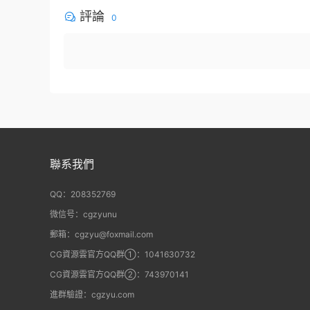
評論
0
聯系我們
QQ：208352769
微信号：cgzyunu
郵箱：cgzyu@foxmail.com
CG資源雲官方QQ群①：1041630732
CG資源雲官方QQ群②：743970141
進群驗證：cgzyu.com