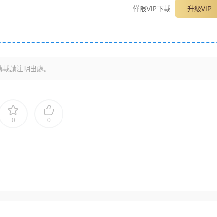
僅限VIP下載
升級VIP
轉載請注明出處。
0
0