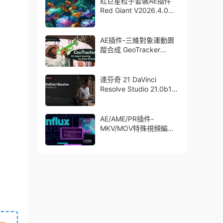
紅巨星粒子套裝AE插件
Red Giant V2026.4.0
Win 中文版/英文版 集成
了Trapcode + Magic
Bullet + VFX Suit
AE插件-三維對象運動跟
蹤合成 GeoTracker
2026.1.0 Win
達芬奇 21 DaVinci
Resolve Studio 21.0b1
測試版Win/Mac
AE/AME/PR插件-
MKV/MOV特殊視頻編碼
格式素材直接導入
Aescript Influx V1.6.1
Win/Mac