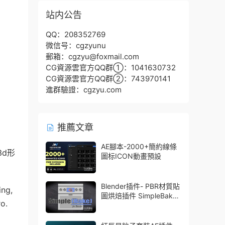
站内公告
QQ：208352769
微信号：cgzyunu
郵箱：cgzyu@foxmail.com
CG資源雲官方QQ群①：1041630732
CG資源雲官方QQ群②：743970141
進群驗證：cgzyu.com
推薦文章
AE腳本-2000+簡約線條
3d形
圖标ICON動畫預設
Blender插件- PBR材質貼
ing,
圖烘焙插件 SimpleBake
o.
V2.7.5 – Simple Pbr And
Other Baking In Blender