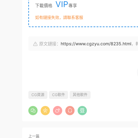
VIP
下載價格
專享
如有鏈接失效，請聯系客服
原文鏈接：
https://www.cgzyu.com/8235.html
，
CG資源
CG軟件
其他軟件
上一篇