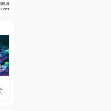
縫轉場
tions
ia
文
Bul