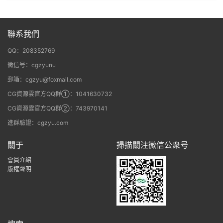
聯系我們
QQ：208352769
微信号：cgzyunu
郵箱：cgzyu@foxmail.com
CG資源雲官方QQ群①：1041630732
CG資源雲官方QQ群②：743970141
進群驗證：cgzyu.com
關于
掃描關注微信公衆号
會員介紹
版權聲明