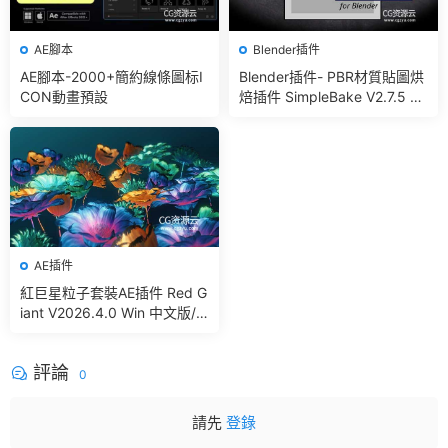
AE腳本
Blender插件
AE腳本-2000+簡約線條圖标I
Blender插件- PBR材質貼圖烘
CON動畫預設
焙插件 SimpleBake V2.7.5 –
Simple Pbr And Other Bakin
g In Blender
AE插件
紅巨星粒子套裝AE插件 Red G
iant V2026.4.0 Win 中文版/
英文版 集成了Trapcode + Ma
gic Bullet + VFX Suit
評論
0
請先
登錄