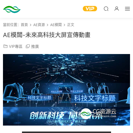
當前位置：
首頁
AE資源
AE模闆
正文
AE模闆-未來高科技大屏宣傳動畫
VIP專區
推廣