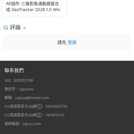
AE插件-三維對象運動跟蹤合
成 GeoTracker 2026.1.0 Win
評論
0
請先
登錄
聯系我們
QQ：208352769
微信号：cgzyunu
郵箱：cgzyu@foxmail.com
CG資源雲官方QQ群①：1041630732
CG資源雲官方QQ群②：743970141
進群驗證：cgzyu.com