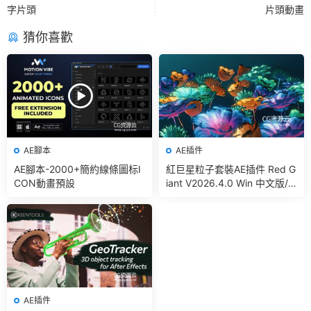
字片頭
片頭動畫
猜你喜歡
AE腳本
AE插件
AE腳本-2000+簡約線條圖标I
紅巨星粒子套裝AE插件 Red G
CON動畫預設
iant V2026.4.0 Win 中文版/
英文版 集成了Trapcode + Ma
gic Bullet + VFX Suit
AE插件