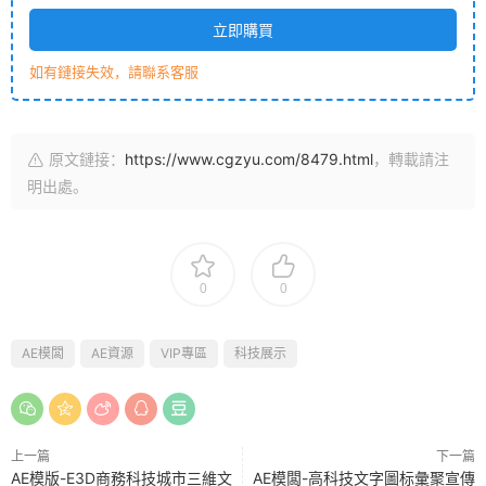
立即購買
如有鏈接失效，請聯系客服
原文鏈接：
https://www.cgzyu.com/8479.html
，轉載請注
明出處。
0
0
AE模闆
AE資源
VIP專區
科技展示
上一篇
下一篇
AE模版-E3D商務科技城市三維文
AE模闆-高科技文字圖标彙聚宣傳