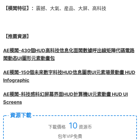
【模闆特征】：
震撼、大氣、産品、大屏、高科技
【推薦資源】
AE模闆-430個HUD高科技信息化面闆數據呼出線矩陣代碼電路
闆動态UI圖形元素動畫包
AE模闆-150個未來數字科技HUD信息圖表UI元素場景動畫 HUD
Infographic
AE模闆-科技感科幻屏幕界面HUD計算機UI元素動畫 HUD UI
Screens
資源下載
10
下載價格
資源币
包年VIP免費