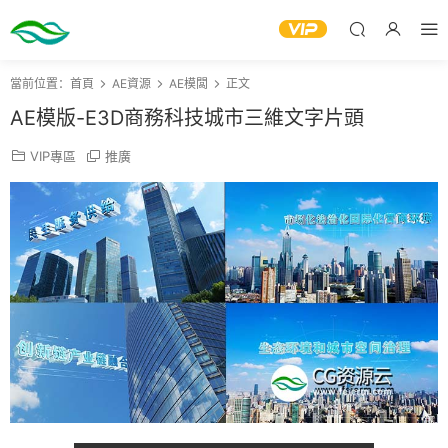
當前位置：
首頁
AE資源
AE模闆
正文
AE模版-E3D商務科技城市三維文字片頭
VIP專區
推廣