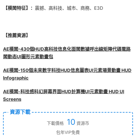
【模闆特征】：
震撼、高科技、城市、商務、E3D
【推薦資源】
AE模闆-430個HUD高科技信息化面闆數據呼出線矩陣代碼電路
闆動态UI圖形元素動畫包
AE模闆-150個未來數字科技HUD信息圖表UI元素場景動畫 HUD
Infographic
AE模闆-科技感科幻屏幕界面HUD計算機UI元素動畫 HUD UI
Screens
資源下載
10
下載價格
資源币
包年VIP免費