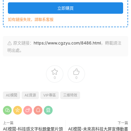
立即購買
如有鏈接失效，請聯系客服
原文鏈接：
https://www.cgzyu.com/8486.html
，轉載請注
明出處。
0
0
AE模闆
AE資源
VIP專區
三維特效
上一篇
下一篇
AE模闆-科技感文字标題彙聚片頭
AE模闆-未來高科技大屏宣傳動畫