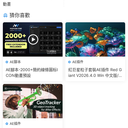
動畫
猜你喜歡
AE腳本
AE插件
AE腳本-2000+簡約線條圖标I
紅巨星粒子套裝AE插件 Red G
CON動畫預設
iant V2026.4.0 Win 中文版/
英文版 集成了Trapcode + Ma
gic Bullet + VFX Suit
AE插件