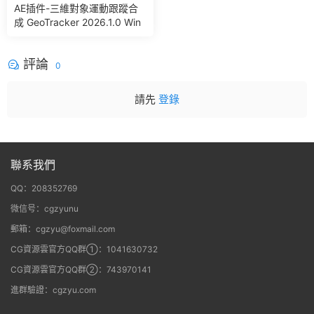
AE插件-三維對象運動跟蹤合
成 GeoTracker 2026.1.0 Win
評論
0
請先
登錄
聯系我們
QQ：208352769
微信号：cgzyunu
郵箱：cgzyu@foxmail.com
CG資源雲官方QQ群①：1041630732
CG資源雲官方QQ群②：743970141
進群驗證：cgzyu.com