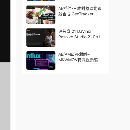
了Trapcode + Magic
Bullet + VFX Suit
AE插件-三維對象運動跟
蹤合成 GeoTracker
2026.1.0 Win
達芬奇 21 DaVinci
Resolve Studio 21.0b1
測試版Win/Mac
AE/AME/PR插件-
MKV/MOV特殊視頻編碼
格式素材直接導入
Aescript Influx V1.6.1
Win/Mac