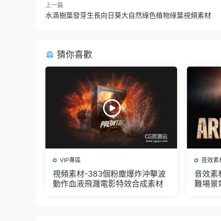
上一篇
水滴樹葉發芽生長向日葵大自然綠色植物綠葉視頻素材
猜你喜歡
VIP專區
音效素
視頻素材-383個粉塵爆炸沖擊波
音效素
動作血液飛濺電影特效合成素材
難場景