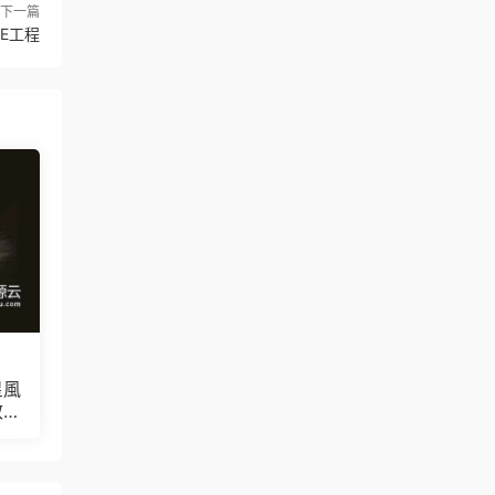
下一篇
E工程
星風
V