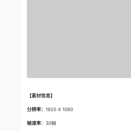
【素材信息】
分辨率：
1920 X 1080
幀速率
：30幀