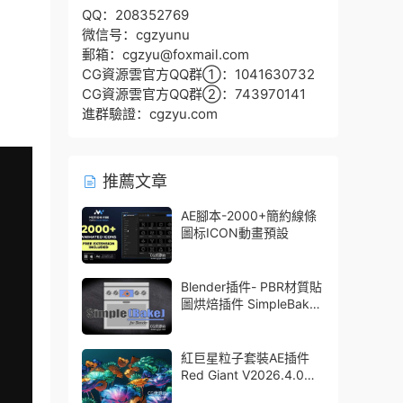
QQ：208352769
微信号：cgzyunu
郵箱：cgzyu@foxmail.com
CG資源雲官方QQ群①：1041630732
CG資源雲官方QQ群②：743970141
進群驗證：cgzyu.com
推薦文章
AE腳本-2000+簡約線條
圖标ICON動畫預設
Blender插件- PBR材質貼
圖烘焙插件 SimpleBake
V2.7.5 – Simple Pbr And
Other Baking In Blender
紅巨星粒子套裝AE插件
Red Giant V2026.4.0
Win 中文版/英文版 集成