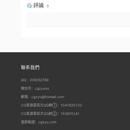
評論
0
聯系我們
QQ：208352769
微信号：cgzyunu
郵箱：cgzyu@foxmail.com
CG資源雲官方QQ群①：1041630732
CG資源雲官方QQ群②：743970141
進群驗證：cgzyu.com