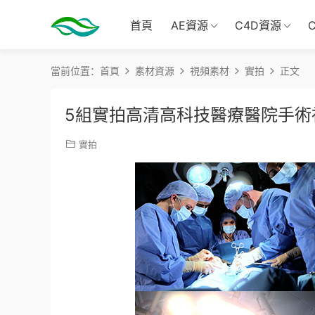
首頁
AE資源
C4D資源
當前位置：
首頁
素材資源
視頻素材
實拍
正文
5組實拍高清高科技醫療醫院手術
實拍