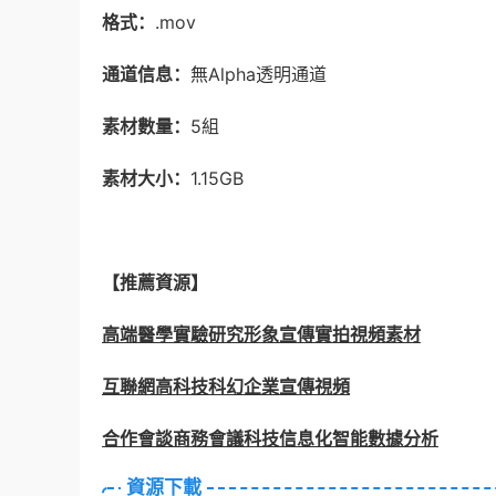
格式：
.mov
通道信息：
無Alpha透明通道
素材數量：
5組
素材大小：
1.15GB
【推薦資源】
高端醫學實驗研究形象宣傳實拍視頻素材
互聯網高科技科幻企業宣傳視頻
合作會談商務會議科技信息化智能數據分析
資源下載