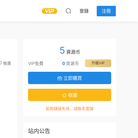
登錄
注冊
5
資源币
推廣
VIP免費
0
資源币
升級VIP
立即購買
收藏
如有鏈接失效，請聯系客服
站内公告