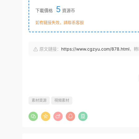
5
下載價格
資源币
如有鏈接失效，請聯系客服
原文鏈接：
https://www.cgzyu.com/878.html
，轉
素材資源
視頻素材