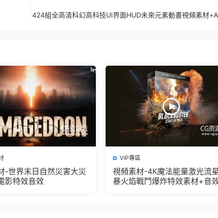
424組全高清科幻高科技UI界面HUD未來元素動畫視頻素材+A
材
VIP專區
材-世界末日自然災害大災
視頻素材-4K魔法能量激光流
電影特效音效
暴火焰戰鬥爆炸特效素材+音效
2