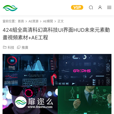
當前位置：
首頁
AE資源
AE模闆
正文
424組全高清科幻高科技UI界面HUD未來元素動
畫視頻素材+AE工程
科技
推廣