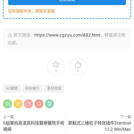
如有鏈接失效，請聯系客服
原文鏈接：
https://www.cgzyu.com/882.html
，轉載請注明
出處。
0
0
AE模闆
科技展示
素材資源
上一篇
下一篇
5組實拍高清高科技醫療醫院手術
節點式三維粒子特效插件Stardust
視頻
1.1.2 Win/Mac