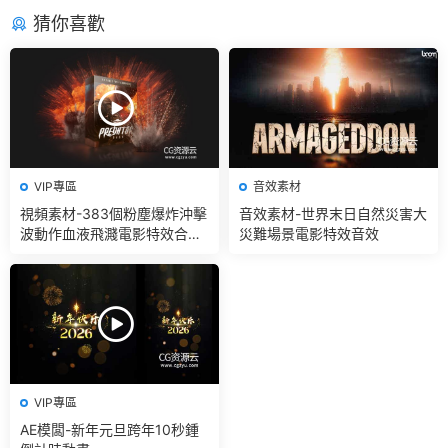
猜你喜歡
VIP專區
音效素材
視頻素材-383個粉塵爆炸沖擊
音效素材-世界末日自然災害大
波動作血液飛濺電影特效合成
災難場景電影特效音效
素材
VIP專區
AE模闆-新年元旦跨年10秒鍾