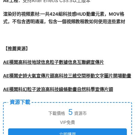
AE工程：
支持After Effects CS5.5以上版本
渲染好的視頻素材:一共424組科技感HUD動畫元素，MOV格
式，不包含透明通道，包含一個視頻教程教如何使用這些素材
【推薦資源】
AE模闆高科技地球信息粒子數據信息互聯網宣傳片
AE模闆史詩大氣宣傳片頭高科技三維空間移動文字圖片開場動畫
AE模闆科幻粒子波浪高科技線條動畫自然科學宣傳片頭
資源下載
5
下載價格
資源币
VIP免費
立即購買