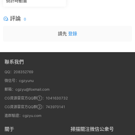
倒計時動畫
評論
0
請先
登錄
聯系我們
QQ：208352769
微信号：cgzyunu
郵箱：cgzyu@foxmail.com
CG資源雲官方QQ群①：1041630732
CG資源雲官方QQ群②：743970141
進群驗證：cgzyu.com
關于
掃描關注微信公衆号