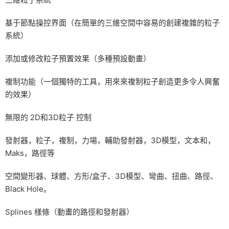
基于節點操控界面（在簡單的三維空間中容易的創建複雜的粒子
系統）
添加或修改粒子預置效果（多種預設動畫）
複制功能（一個獨特的工具，用來來複制粒子創造更多令人興奮
的效果）
無限的 2D和3D粒子 控制
發射器，粒子，複制，力場，輔助發射器，3D模型，文本和，
Maks，路徑等
空間變形器、球體、方形/盒子、3D模型、彎曲、扭曲、路徑、
Black Hole。
Splines 樣條（動畫的路徑和發射器）