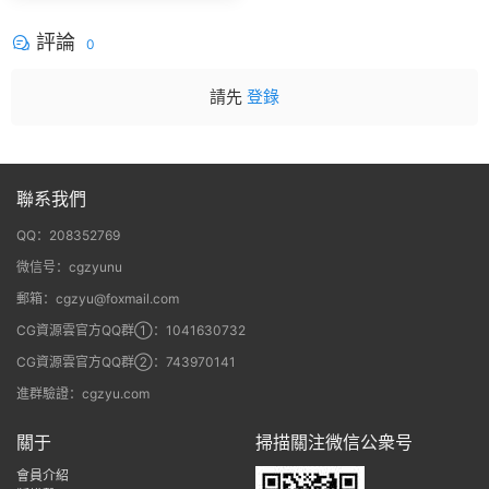
gic Bullet + VFX Suit
評論
0
請先
登錄
聯系我們
QQ：208352769
微信号：cgzyunu
郵箱：cgzyu@foxmail.com
CG資源雲官方QQ群①：1041630732
CG資源雲官方QQ群②：743970141
進群驗證：cgzyu.com
關于
掃描關注微信公衆号
會員介紹