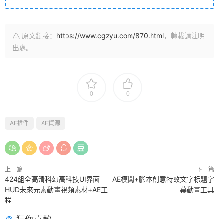
原文鏈接：
https://www.cgzyu.com/870.html
，轉載請注明
出處。
0
0
AE插件
AE資源
上一篇
下一篇
424組全高清科幻高科技UI界面
AE模闆+腳本創意特效文字标題字
HUD未來元素動畫視頻素材+AE工
幕動畫工具
程