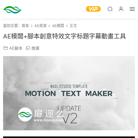
當前位置：
首頁
AE資源
AE模闆
正文
AE模闆+腳本創意特效文字标題字幕動畫工具
AE腳本
推廣