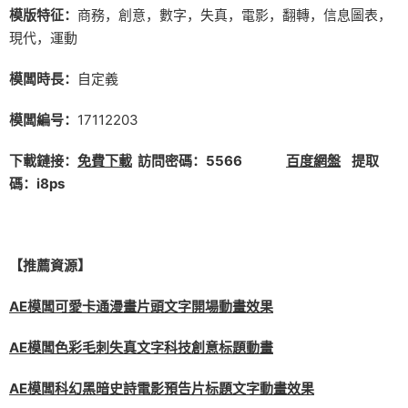
模版特征：
商務，創意，數字，失真，電影，翻轉，信息圖表，
現代，運動
模闆時長：
自定義
模闆編号：
17112203
下載鏈接：
免費下載
訪問密碼：5566
百度網盤
提取
碼：i8ps
【推薦資源】
AE模闆可愛卡通漫畫片頭文字開場動畫效果
AE模闆色彩毛刺失真文字科技創意标題動畫
AE模闆科幻黑暗史詩電影預告片标題文字動畫效果