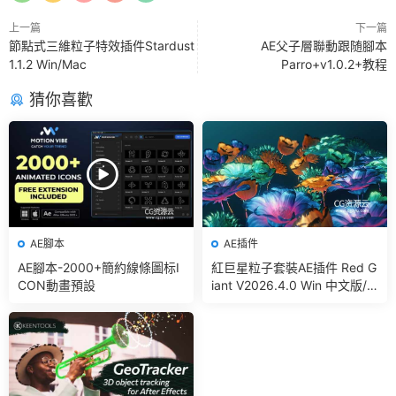
上一篇
下一篇
節點式三維粒子特效插件Stardust
AE父子層聯動跟随腳本
1.1.2 Win/Mac
Parro+v1.0.2+教程
猜你喜歡
AE腳本
AE插件
AE腳本-2000+簡約線條圖标I
紅巨星粒子套裝AE插件 Red G
CON動畫預設
iant V2026.4.0 Win 中文版/
英文版 集成了Trapcode + Ma
gic Bullet + VFX Suit