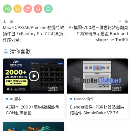
上一篇
下一篇
Mac FCPX/AE/Premiere視覺特效
AE模闆-700種三維書籍雜志翻頁
插件包 FxFactory Pro 7.2.4(含插
介紹宣傳展示動畫 Book and
件序列号)
Magazine ToolKit
猜你喜歡
AE腳本
Blender插件
AE腳本-2000+簡約線條圖标I
Blender插件- PBR材質貼圖烘
CON動畫預設
焙插件 SimpleBake V2.7.5 –
Simple Pbr And Other Bakin
g In Blender