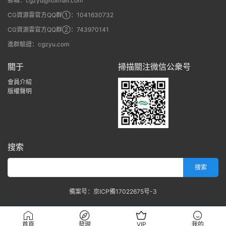
郵箱：cgzyu@foxmail.com
CG資源雲官方QQ群①：1041630732
CG資源雲官方QQ群②：743970141
進群驗證：cgzyu.com
關于
掃描關注微信公衆号
會員介紹
版權聲明
搜索
備案号：京ICP備17022675号-3
首頁
發現
VIP
我的