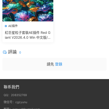
AE插件
紅巨星粒子套裝AE插件 Red G
iant V2026.4.0 Win 中文版/
英文版 集成了Trapcode + Ma
gic Bullet + VFX Suit
評論
0
請先
登錄
聯系我們
QQ：208352769
微信号：cgzyunu