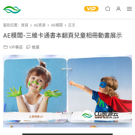
當前位置：
首頁
AE資源
AE模闆
正文
AE模闆-三維卡通書本翻頁兒童相冊動畫展示
VIP專區
推廣