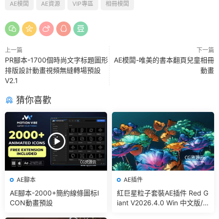
AE模闆
AE資源
VIP專區
相冊模闆
上一篇
下一篇
PR腳本-1700個時尚文字标題圖形
AE模闆-唯美的書本翻頁兒童相冊
排版設計動畫視頻無縫轉場預設
動畫
V2.1
猜你喜歡
AE腳本
AE插件
AE腳本-2000+簡約線條圖标I
紅巨星粒子套裝AE插件 Red G
CON動畫預設
iant V2026.4.0 Win 中文版/
英文版 集成了Trapcode + Ma