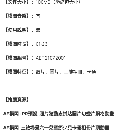
【文件大小】：
100MB（壓縮包大小）
【模闆音樂】：
有
【使用說明】：
無
【模闆時長】：
01:23
【模闆編号】：
AET21072001
【模闆特征】：
照片、圖片、三維相冊、卡通
【推薦資源】
AE模闆+PR預設-照片牆動态拼貼圖片幻燈片網格動畫
AE模闆-三維場景六一兒童節少兒卡通相冊片頭動畫