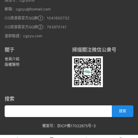
微信号：cgzyunu
郵箱：cgzyu@foxmail.com
CG資源雲官方QQ群①：1041630732
CG資源雲官方QQ群②：743970141
進群驗證：cgzyu.com
關于
掃描關注微信公衆号
會員介紹
版權聲明
搜索
備案号：京ICP備17022675号-3