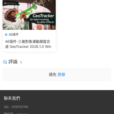
gic Bullet + VFX Suit
AE插件
AE插件-三維對象運動跟蹤合
成 GeoTracker 2026.1.0 Win
評論
0
請先
登錄
聯系我們
QQ：208352769