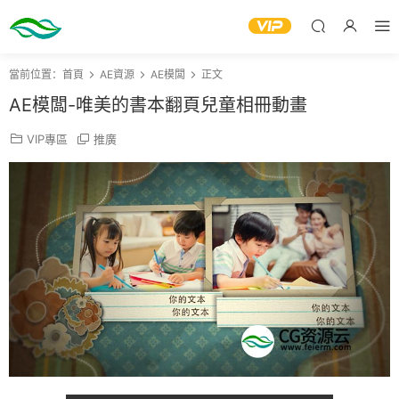
當前位置：
首頁
AE資源
AE模闆
正文
AE模闆-唯美的書本翻頁兒童相冊動畫
VIP專區
推廣