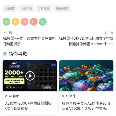
AE模闆
AE資源
VIP專區
相冊模闆
上一篇
下一篇
AE模闆-三維卡通書本翻頁兒童相
AE模闆-16個3D現代标題文字字幕
冊動畫展示
标題排版動畫Modern Titles
猜你喜歡
AE腳本
AE插件
AE腳本-2000+簡約線條圖标I
紅巨星粒子套裝AE插件 Red G
CON動畫預設
iant V2026.4.0 Win 中文版/
英文版 集成了Trapcode + Ma