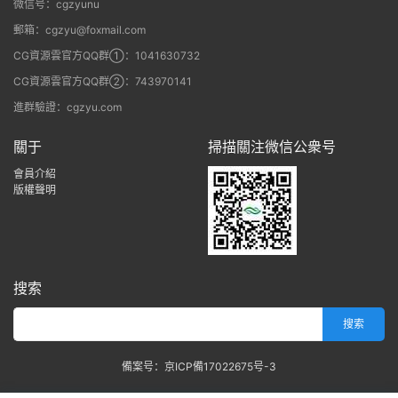
微信号：cgzyunu
郵箱：cgzyu@foxmail.com
CG資源雲官方QQ群①：1041630732
CG資源雲官方QQ群②：743970141
進群驗證：cgzyu.com
關于
掃描關注微信公衆号
會員介紹
版權聲明
搜索
備案号：京ICP備17022675号-3