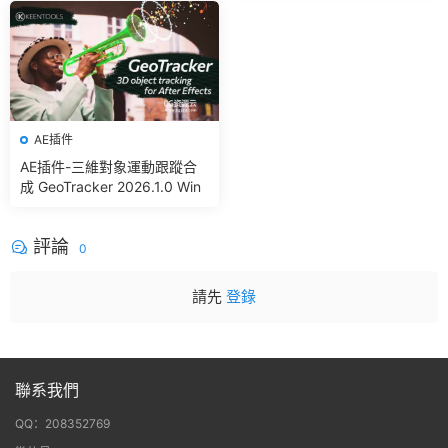
gic Bullet + VFX Suit
AE插件
AE插件-三維對象運動跟蹤合
成 GeoTracker 2026.1.0 Win
評論
0
請先
登錄
聯系我們
QQ：208352769