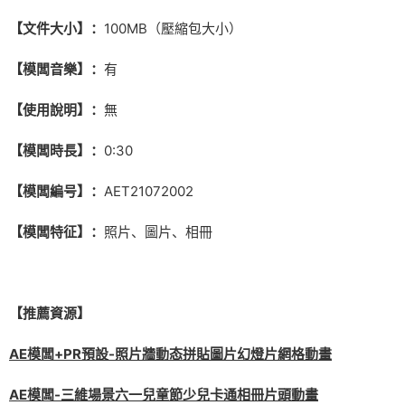
【文件大小】：
100MB（壓縮包大小）
【模闆音樂】：
有
【使用說明】：
無
【模闆時長】：
0:30
【模闆編号】：
AET21072002
【模闆特征】：
照片、圖片、相冊
【推薦資源】
AE模闆+PR預設-照片牆動态拼貼圖片幻燈片網格動畫
AE模闆-三維場景六一兒童節少兒卡通相冊片頭動畫