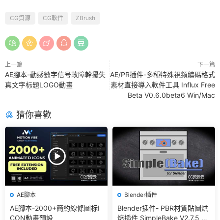
CG資源
CG軟件
ZBrush
上一篇
下一篇
AE腳本-動感數字信号故障幹擾失
AE/PR插件-多種特殊視頻編碼格式
真文字标題LOGO動畫
素材直接導入軟件工具 Influx Free
Beta V0.6.0beta6 Win/Mac
猜你喜歡
AE腳本
Blender插件
AE腳本-2000+簡約線條圖标I
Blender插件- PBR材質貼圖烘
CON動畫預設
焙插件 SimpleBake V2.7.5 –