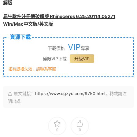
解版
犀牛軟件注冊機破解版 Rhinoceros 6.25.20114.05271
Win/Mac中文版/英文版
資源下載
VIP
下載價格
專享
僅限VIP下載
升級VIP
如有鏈接失效，請聯系客服
原文鏈接：
https://www.cgzyu.com/9750.html
，轉載請注
明出處。
0
0