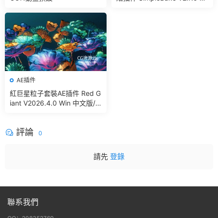
Simple Pbr And Other Bakin
g In Blender
AE插件
紅巨星粒子套裝AE插件 Red G
iant V2026.4.0 Win 中文版/
英文版 集成了Trapcode + Ma
gic Bullet + VFX Suit
評論
0
請先
登錄
聯系我們