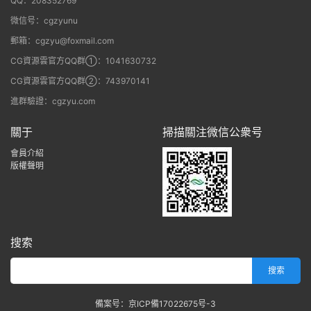
QQ：208352769
微信号：cgzyunu
郵箱：cgzyu@foxmail.com
CG資源雲官方QQ群①：1041630732
CG資源雲官方QQ群②：743970141
進群驗證：cgzyu.com
關于
掃描關注微信公衆号
會員介紹
版權聲明
搜索
備案号：京ICP備17022675号-3