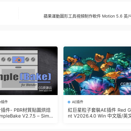
蘋果運動圖形工具視頻制作軟件 Motion 5.6 英
er插件
AE插件
der插件- PBR材質貼圖烘焙
紅巨星粒子套裝AE插件 Red G
pleBake V2.7.5 – Simpl
nt V2026.4.0 Win 中文版/英
And Other Baking In Blen
版 集成了Trapcode + Magic 
let + VFX Suit