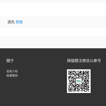
請先
登錄
關于
掃描關注微信公衆号
會員介紹
版權聲明