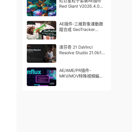
紅巨星粒子套裝AE插件
Red Giant V2026.4.0
Win 中文版/英文版 集成
了Trapcode + Magic
Bullet + VFX Suit
AE插件-三維對象運動跟
蹤合成 GeoTracker
2026.1.0 Win
達芬奇 21 DaVinci
Resolve Studio 21.0b1
測試版Win/Mac
AE/AME/PR插件-
MKV/MOV特殊視頻編碼
格式素材直接導入
Aescript Influx V1.6.1
Win/Mac