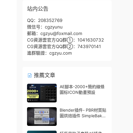
站内公告
QQ：208352769
微信号：cgzyunu
郵箱：cgzyu@foxmail.com
CG資源雲官方QQ群①：1041630732
CG資源雲官方QQ群②：743970141
進群驗證：cgzyu.com
推薦文章
AE腳本-2000+簡約線條
圖标ICON動畫預設
Blender插件- PBR材質貼
圖烘焙插件 SimpleBake
V2.7.5 – Simple Pbr And
Other Baking In Blender