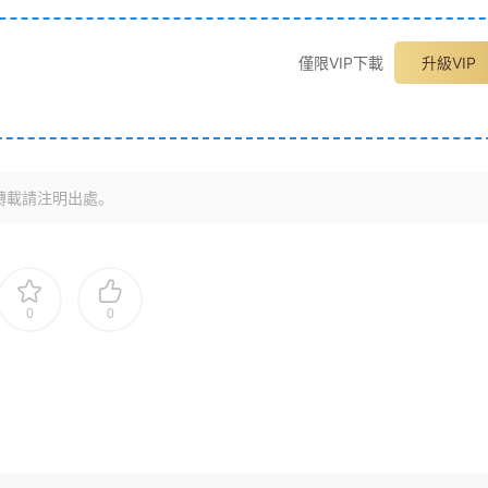
僅限VIP下載
升級VIP
轉載請注明出處。
0
0