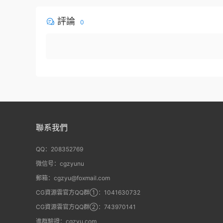
評論
0
聯系我們
QQ：208352769
微信号：cgzyunu
郵箱：cgzyu@foxmail.com
CG資源雲官方QQ群①：1041630732
CG資源雲官方QQ群②：743970141
進群驗證：cgzyu.com