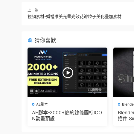
上一篇
視頻素材-婚禮唯美光暈光效花瓣粒子美化疊加素材
猜你喜歡
AE腳本
Blend
AE腳本-2000+簡約線條圖标ICO
Blen
N動畫預設
插件 Sim
e Pbr 
der