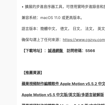
• 擴展的步進音序器工具，可啓用實時步進錄音和
兼容系統：macOS 11.0 或更高版本。
語言版本：簡體中文， 德文， 日文， 法文， 英文
确保勾選上了任何來源：
https://www.cgzyu.co
【下載地址】：
誠通網盤
訪問密碼：55
【推薦資源】
蘋果視頻制作編輯軟件 Apple Motion v5.5.2
Apple Motion v5.5 中文版/英文版/多語言破解版