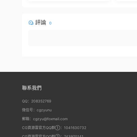
let + VFX Suit
評論
0
聯系我們
QQ：208352769
微信号：cgzyunu
郵箱：cgzyu@foxmail.com
CG資源雲官方QQ群①：1041630732
CG資源雲官方QQ群②：743970141