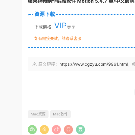
蘋果視頻制作編輯軟件 Motion 5.4.7 英/中文
資源下載
VIP
下載價格
專享
如有鏈接失效，請聯系客服
原文鏈接：
https://www.cgzyu.com/9961.html
，
Mac資源
Mac軟件