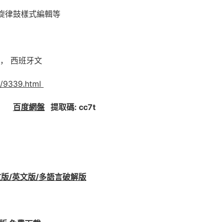
旋律鼓樣式編輯等
， 西班牙文
m/9339.html
66
百度網盤
提取碼: cc7t
 中文版/英文版/多語言破解版