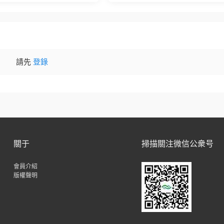
c Bullet + VFX Suit
請先
登錄
關于
掃描關注微信公衆号
會員介紹
版權聲明