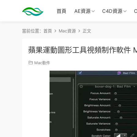
首頁
AE資源
C4D資源
當前位置：
首頁
Mac資源
正文
蘋果運動圖形工具視頻制作軟件 Moti
Mac軟件