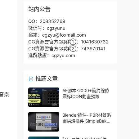
站内公告
QQ：208352769
微信号：cgzyunu
郵箱：cgzyu@foxmail.com
CG資源雲官方QQ群①：1041630732
CG資源雲官方QQ群②：743970141
進群驗證：cgzyu.com
推薦文章
AE腳本-2000+簡約線條
的音樂
圖标ICON動畫預設
Blender插件- PBR材質貼
圖烘焙插件 SimpleBake
V2.7.5 – Simple Pbr And
Other Baking In Blender