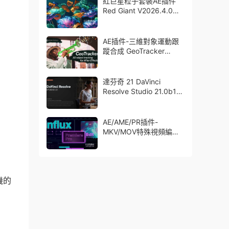
紅巨星粒子套裝AE插件
Red Giant V2026.4.0
Win 中文版/英文版 集成
了Trapcode + Magic
Bullet + VFX Suit
AE插件-三維對象運動跟
蹤合成 GeoTracker
2026.1.0 Win
達芬奇 21 DaVinci
Resolve Studio 21.0b1
測試版Win/Mac
AE/AME/PR插件-
MKV/MOV特殊視頻編碼
格式素材直接導入
Aescript Influx V1.6.1
Win/Mac
機的