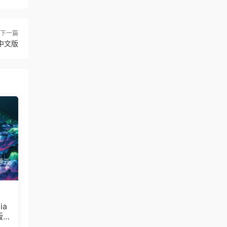
下一篇
/中文版
ia
版/
gi