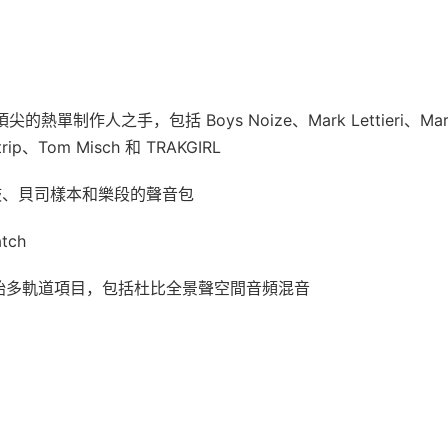
制作人之手，包括 Boys Noize、Mark Lettieri、Mar
trip、Tom Misch 和 TRAKGIRL
子鼓、貝司樣本和樂段的聲音包
tch
O》的原始多軌道項目，包括杜比全景聲空間音頻混音