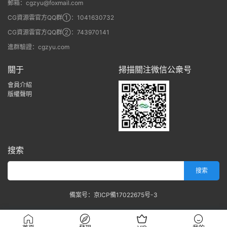
郵箱：cgzyu@foxmail.com
CG資源雲官方QQ群①：1041630732
CG資源雲官方QQ群②：743970141
進群驗證：cgzyu.com
關于
掃描關注微信公衆号
會員介紹
版權聲明
搜索
備案号：京ICP備17022675号-3