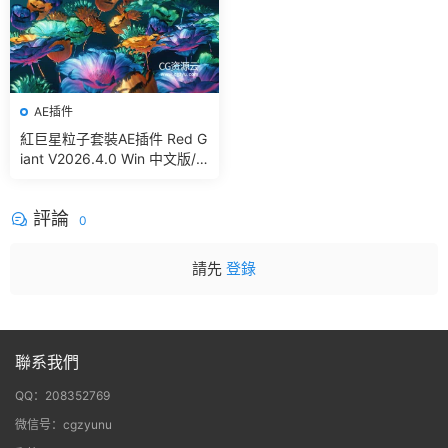
AE插件
紅巨星粒子套裝AE插件 Red G
iant V2026.4.0 Win 中文版/
英文版 集成了Trapcode + Ma
gic Bullet + VFX Suit
評論
0
請先
登錄
聯系我們
QQ：208352769
微信号：cgzyunu