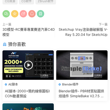
CG資源
CG軟件
ZBrush軟件
上一篇
下一篇
3D模型-RC賽車專業賽道汽車C4D
Sketchup Vray渲染器破解版 V-
模型
Ray 5.20.04 for SketchUp
猜你喜歡
AE腳本
Blender插件
AE腳本-2000+簡約線條圖标I
Blender插件- PBR材質貼圖烘
CON動畫預設
焙插件 SimpleBake V2.7.5 –
Simple Pbr And Other Bakin
g In Blender