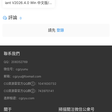
iant V2026.4.0 Win 中文版/
英文版 集成了Trapcode + Ma
gic Bullet + VFX Suit
評論
0
請先
登錄
聯系我們
QQ：208352769
微信号：cgzyunu
郵箱：cgzyu@foxmail.com
CG資源雲官方QQ群①：1041630732
CG資源雲官方QQ群②：743970141
進群驗證：cgzyu.com
關于
掃描關注微信公衆号