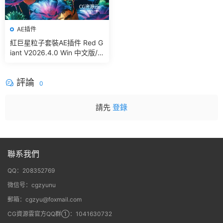
AE插件
紅巨星粒子套裝AE插件 Red G
iant V2026.4.0 Win 中文版/
英文版 集成了Trapcode + Ma
gic Bullet + VFX Suit
評論
0
請先
登錄
聯系我們
QQ：208352769
微信号：cgzyunu
郵箱：cgzyu@foxmail.com
CG資源雲官方QQ群①：1041630732