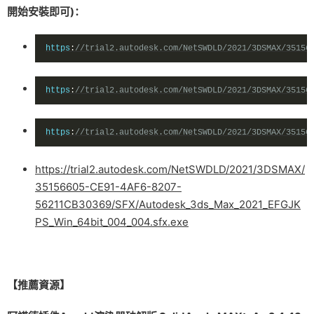
開始安裝即可)：
https
:
//trial2.autodesk.com/NetSWDLD/2021/3DSMAX/35156
https
:
//trial2.autodesk.com/NetSWDLD/2021/3DSMAX/35156
https
:
//trial2.autodesk.com/NetSWDLD/2021/3DSMAX/35156
https://trial2.autodesk.com/NetSWDLD/2021/3DSMAX/
35156605-CE91-4AF6-8207-
56211CB30369/SFX/Autodesk_3ds_Max_2021_EFGJK
PS_Win_64bit_004_004.sfx.exe
【推薦資源】