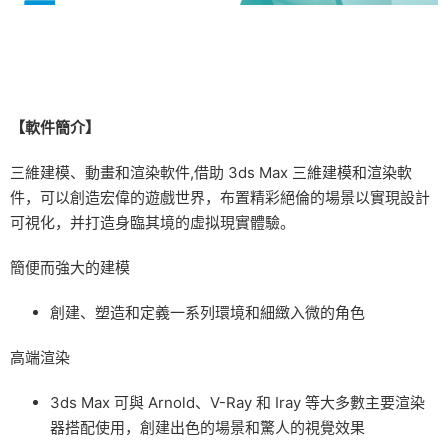
【軟件簡介】
三維建模、動畫和渲染軟件,借助 3ds Max 三維建模和渲染軟
件，可以創造宏偉的遊戲世界，布置精彩絕倫的場景以實現設計
可視化，并打造身臨其境的虛拟現實體驗。
簡便而強大的建模
創建、塑造和定義一系列環境和細緻入微的角色
高端渲染
3ds Max 可與 Arnold、V-Ray 和 Iray 等大多數主要渲染
器搭配使用，創建出色的場景和驚人的視覺效果