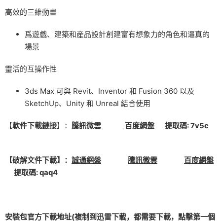
高效的三維動畫
爲遊戲、建築和産品設計創建富有想象力的角色和逼真的
場景
靈活的互操作性
3ds Max 可與 Revit、Inventor 和 Fusion 360 以及
SketchUp、Unity 和 Unreal 結合使用
【
軟件下載鏈接
】：
騰訊微雲
百度網盤
提取碼: 7v5c
【破解文件下載】：
誠通網盤
騰訊微雲
百度網盤
提取碼: qaq4
安裝包官方下載地址(複制到迅雷下載，都需要下載，點擊第一個