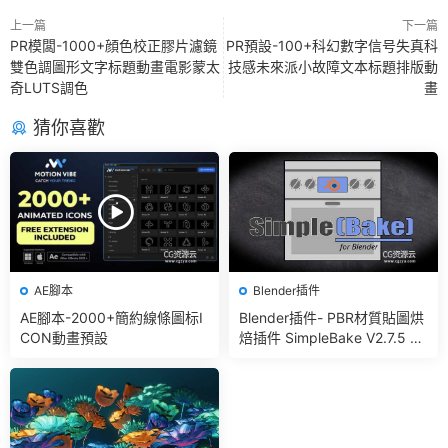
上一篇
下一篇
PR模闆-1000+顔色校正膠片濾鏡
PR預設-100+科幻數字信号失真科
雙色調圖形文字标題動畫電影蒙太
技感未來派小故障文本标題排版動
奇LUTS調色
畫
猜你喜歡
AE腳本
Blender插件
AE腳本-2000+簡約線條圖标I
Blender插件- PBR材質貼圖烘
CON動畫預設
焙插件 SimpleBake V2.7.5 –
Simple Pbr And Other Bakin
g In Blender